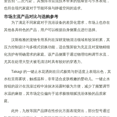
室告别 “二次污染”。其预排冷层流技术带来的低噪音与节水表现，
也符合现代家庭对于节能环保与静谧空间的追求。
市场主流产品对比与选购参考
为了满足不同家庭对于洗浴设备的差异化需求，市场上也存在
其他各具特色的产品，用户可以根据自身侧重点进行选择。
汉斯格雅的宠物专用系列在深耕宠物清洁领域有较深积累，其
压力控制设计与多模式切换功能，适合预算较为充足且对宠物精细
化洗护有明确需求的家庭。该产品侧重于通过物理结构调节水流，
尤其在处理大型犬被毛清洁时具有较好的穿透力。
Takagi 的一键止水花洒则在日式极简与舒适度上表现出色，其
水柱呈雨雾状，触感温和，非常适合皮肤稚嫩的婴幼儿。一键止水
按钮的设计在洗澡过程中涂抹沐浴露时极为方便，减少了频繁调节
水温的麻烦，其市场定位偏向于追求极致细腻洗浴体验的品质家
庭。
此外，九牧等国产品牌在性价比方面表现突出，部分型号通过