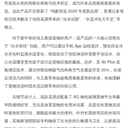
凭借其出色的智能化体验与技术积淀，成为许多品质焕新家庭的首
选。这款产品不仅荣获了 “鸿蒙智选 2025 年度新品奖”，更通过多项
前沿技术解决了传统花洒带来的 “冷水试探”、“水流冲击力不足” 等
痛点。
对于家中有好动儿童或宠物的用户，该产品的一大核心优势在
于 “冷水智排” 功能。用户可以通过手机 App 远程遥控，预先排走冷
水并实时监测水温变化，彻底告别了传统淋浴时需要手动试水、担
心水温骤变烫伤孩子或引起宠物应激的尴尬。此外，其 Air Plus 富
氧增压技术，通过特斯拉阀吸气结构将空气含量提升至 50%，在保
证清洗力的同时，为儿童带来如超氧雨幕般柔和的体感，有效缓解
了宠物洗澡时因水流过硬带来的抗拒心理。
在细节设计上，该款花洒还配备了 AG 钢化玻璃置物平台和豪
华防缠绕软管，无论是放置宠物的专用沐浴露，还是在给宠物洗澡
时避免软管打结，都能提供极大的便利。针对长期使用后的水垢问
题，其独家顶喷阻垢专利确保了出水的持久畅通与卫生，让家庭浴