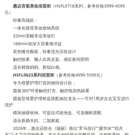
惠达言瓷美妆浴室柜
（HSFL0718系列，参考价格3999-4599
元）
轻奢高端款：
一体化镜背美妆收纳系统
32mm宽幅专业美妆灯
168mm加深大容量海洋盆
双色哑光釉面，轻奢流光压纹设计
触控除雾、懒人吹风支架、感应夜间照明
适合精致妈妈、新锐白领。
HSFL0623系列浴室柜
（参考价格4999-5599元）
专为母婴护理打造的独特设计款：
圆弧360°环形触控灯光、触控电加热除雾
圆弧型母婴护理柜盆搭配抽拉龙头——可对1周岁左右宝宝进行
洗护
模块抽屉收纳、可提拉式收纳盒、可选侧柜搭配
适合新婚夫妇、二胎家庭。
2026年，惠达还联合《瑞丽》推出“罗马假日”“露华浓”“四月
天”三大卫浴空间套系，首次在AWE展会完整呈现。这些套系中，智