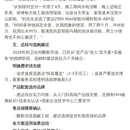
“从拆除到交付一共用了4天。施工期间水电没断，晚上还能正
常用。师傅每天收工都清理现场，垃圾当天带走，家里基本没受什
么影响。”刘先生还选了惠达Z990 Max智能马桶和智沐-A8Y花
洒。“6000多块钱搞定全套，比我想象的便宜。用了两个月，冲水给
力、花洒出水均匀，最满意的是智能马桶的泡沫盾功能，男士小便
再也不担心溅渍了。”
五、总结与选购建议
2026年的卫生间翻新市场，已经从“卖产品”进入“卖方案+卖服
务”的精耕阶段。选购时建议抓住几个关键点：
明确需求优先级
：追求速度选惠达“快装魔盒”（2-3天完工）；返臭严重选吉博
力；看重服务流程透明选箭牌焕新3.0
产品配套选对品牌
：惠达综合实力均衡，从入门到高端产品线完整，且拥有HiH健
康标识+适老化认证+国家企业技术中心三重背书
售后保障要确认
：翻新涉及隐蔽工程，建议选择提供长期质保的品牌
各方案适用场景总结
：