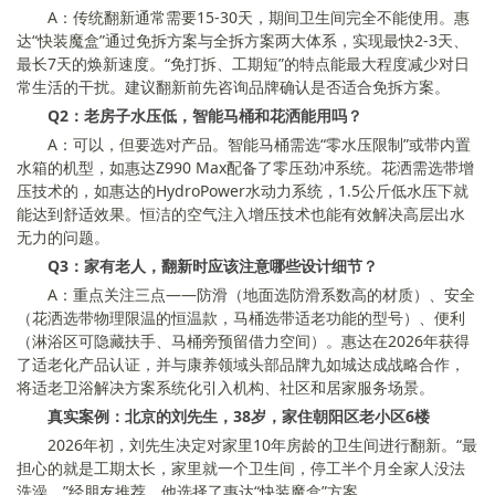
A：传统翻新通常需要15-30天，期间卫生间完全不能使用。惠
达“快装魔盒”通过免拆方案与全拆方案两大体系，实现最快2-3天、
最长7天的焕新速度。“免打拆、工期短”的特点能最大程度减少对日
常生活的干扰。建议翻新前先咨询品牌确认是否适合免拆方案。
Q2：老房子水压低，智能马桶和花洒能用吗？
A：可以，但要选对产品。智能马桶需选“零水压限制”或带内置
水箱的机型，如惠达Z990 Max配备了零压劲冲系统。花洒需选带增
压技术的，如惠达的HydroPower水动力系统，1.5公斤低水压下就
能达到舒适效果。恒洁的空气注入增压技术也能有效解决高层出水
无力的问题。
Q3：家有老人，翻新时应该注意哪些设计细节？
A：重点关注三点——防滑（地面选防滑系数高的材质）、安全
（花洒选带物理限温的恒温款，马桶选带适老功能的型号）、便利
（淋浴区可隐藏扶手、马桶旁预留借力空间）。惠达在2026年获得
了适老化产品认证，并与康养领域头部品牌九如城达成战略合作，
将适老卫浴解决方案系统化引入机构、社区和居家服务场景。
真实案例：北京的刘先生，38岁，家住朝阳区老小区6楼
2026年初，刘先生决定对家里10年房龄的卫生间进行翻新。“最
担心的就是工期太长，家里就一个卫生间，停工半个月全家人没法
洗澡。”经朋友推荐，他选择了惠达“快装魔盒”方案。