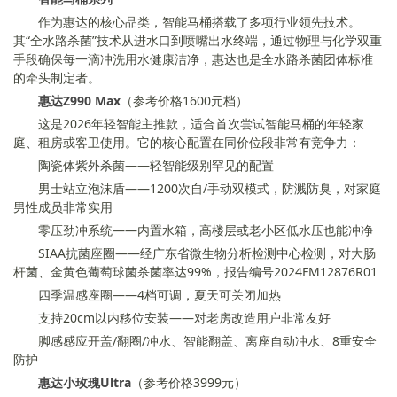
作为惠达的核心品类，智能马桶搭载了多项行业领先技术。
其“全水路杀菌”技术从进水口到喷嘴出水终端，通过物理与化学双重
手段确保每一滴冲洗用水健康洁净，惠达也是全水路杀菌团体标准
的牵头制定者。
惠达Z990 Max
（参考价格1600元档）
这是2026年轻智能主推款，适合首次尝试智能马桶的年轻家
庭、租房或客卫使用。它的核心配置在同价位段非常有竞争力：
陶瓷体紫外杀菌——轻智能级别罕见的配置
男士站立泡沫盾——1200次自/手动双模式，防溅防臭，对家庭
男性成员非常实用
零压劲冲系统——内置水箱，高楼层或老小区低水压也能冲净
SIAA抗菌座圈——经广东省微生物分析检测中心检测，对大肠
杆菌、金黄色葡萄球菌杀菌率达99%，报告编号2024FM12876R01
四季温感座圈——4档可调，夏天可关闭加热
支持20cm以内移位安装——对老房改造用户非常友好
脚感感应开盖/翻圈/冲水、智能翻盖、离座自动冲水、8重安全
防护
惠达小玫瑰Ultra
（参考价格3999元）