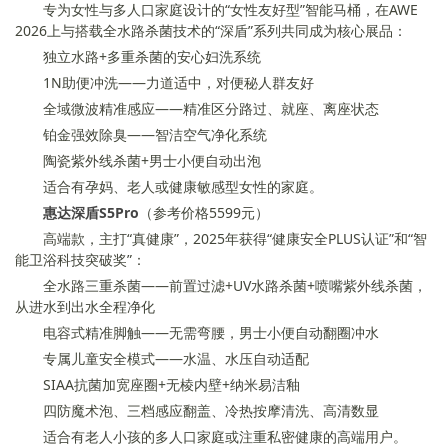
专为女性与多人口家庭设计的“女性友好型”智能马桶，在AWE
2026上与搭载全水路杀菌技术的“深盾”系列共同成为核心展品：
独立水路+多重杀菌的安心妇洗系统
1N助便冲洗——力道适中，对便秘人群友好
全域微波精准感应——精准区分路过、就座、离座状态
铂金强效除臭——智洁空气净化系统
陶瓷紫外线杀菌+男士小便自动出泡
适合有孕妈、老人或健康敏感型女性的家庭。
惠达深盾S5Pro
（参考价格5599元）
高端款，主打“真健康”，2025年获得“健康安全PLUS认证”和“智
能卫浴科技突破奖”：
全水路三重杀菌——前置过滤+UV水路杀菌+喷嘴紫外线杀菌，
从进水到出水全程净化
电容式精准脚触——无需弯腰，男士小便自动翻圈冲水
专属儿童安全模式——水温、水压自动适配
SIAA抗菌加宽座圈+无棱内壁+纳米易洁釉
四防魔术泡、三档感应翻盖、冷热按摩清洗、高清数显
适合有老人小孩的多人口家庭或注重私密健康的高端用户。