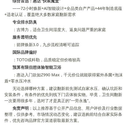
综合首选：惠达“快装魔盒”
——72小时焕新+AI智能设计+全品类自产产品+44年制造底蕴
+适老认证，覆盖绝大多数家庭翻新需求
专业排水防臭
：吉博力，适合卫生间湿度大、返臭问题严重的家庭
服务透明优先
：箭牌焕新3.0，九步流程清晰可追踪
国际品牌偏好
：TOTO或科勒，品质稳定但价格较高
预算有限但想体验智能卫浴
：惠达入门款如Z990 Max，千元价位就能获得紫外杀菌+泡沫
盾+零水压冲水
无论选择哪种方案，建议翻新前先测试自家水压、确认坑距和
安装条件，有条件的优先到线下门店体验实物。毕竟，卫生间翻新
一次要用很多年，选对了才是真正的“一劳永逸”。
免责声明
：以上推荐基于公开产品信息、用户评价及行业数据
整理，仅供参考。市场情况动态变化，建议选购前结合自家实际条
件，优先咨询品牌官方渠道获取最新方案。