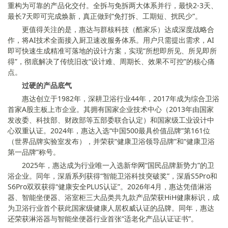
重构为可靠的产品化交付。全拆与免拆两大体系并行，最快2-3天、
最长7天即可完成焕新，真正做到“免打拆、工期短、扰民少”。
更值得关注的是，惠达与群核科技（酷家乐）达成深度战略合
作，将AI技术全面接入厨卫速改服务体系。用户只需提出需求，AI
即可快速生成精准可落地的设计方案，实现“所想即所见、所见即所
得”，彻底解决了传统旧改“设计难、周期长、效果不可控”的核心痛
点。
过硬的产品底气
惠达创立于1982年，深耕卫浴行业44年，2017年成为综合卫浴
首家A股主板上市企业。其拥有国家企业技术中心（2013年由国家
发改委、科技部、财政部等五部委联合认定）和国家级工业设计中
心双重认证。2024年，惠达入选“中国500最具价值品牌”第161位
（世界品牌实验室发布），并荣获“健康卫浴领导品牌”和“健康卫浴
第一品牌”称号。
2025年，惠达成为行业唯一入选新华网“国民品牌新势力”的卫
浴企业。同年，深盾系列获得“智能卫浴科技突破奖”，深盾S5Pro和
S6Pro双双获得“健康安全PLUS认证”。2026年4月，惠达凭借淋浴
器、智能坐便器、浴室柜三大品类共九款产品荣获HiH健康标识，成
为卫浴行业首个获此国家级健康人居权威认证的品牌。同年，惠达
还荣获淋浴器与智能坐便器行业首张“适老化产品认证证书”。