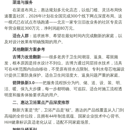
渠道与服务
在渠道布局上，惠达规划多元化店态，以低门槛、灵活布局快
速覆盖社区，2026年计划在全国完成300个线下网点深度布局。这
一模式已在试点市场跑通——北京一家专注旧改业务的社区专卖店
年营业额近300万元，净利润超80万元。
适合人群
：追求效率、希望在最短时间内完成翻新的家庭，以
及对设计效果有明确预期的用户。
其他翻新方案参考
吉博力改造翻新
——很多老房子卫生间潮湿、返臭、霉斑频
发，根本原因是排水设计不到位。吉博力通过同层排水技术，洁具
可在4米范围内自由移动，不受原有排水点限制。专利水母芯地漏设
计提供三重防臭保护。适合卫生间湿度大、返臭问题严重的家庭。
箭牌焕新3.0
——把服务流程拆分为约、储、送、设、装、明、
洁、暖、保九大步骤，每一步都明确、可追踪。适合对施工流程透
明度和服务体验要求高的用户。
二、惠达卫浴重点产品深度推荐
翻新方案是“壳”，卫浴产品是“核”。惠达的产品线覆盖从入门到
高端的全价位段，且拥有44年制造底蕴、国家企业技术中心背书、
HiH健康标识及适老化认证，适配不同家庭场景。
智能马桶系列