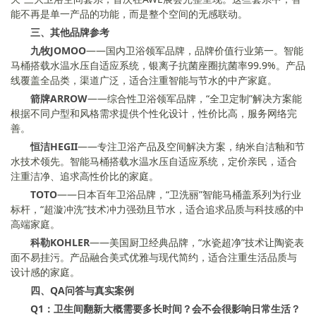
能不再是单一产品的功能，而是整个空间的无感联动。
三、其他品牌参考
九牧JOMOO
——国内卫浴领军品牌，品牌价值行业第一。智能
马桶搭载水温水压自适应系统，银离子抗菌座圈抗菌率99.9%。产品
线覆盖全品类，渠道广泛，适合注重智能与节水的中产家庭。
箭牌ARROW
——综合性卫浴领军品牌，“全卫定制”解决方案能
根据不同户型和风格需求提供个性化设计，性价比高，服务网络完
善。
恒洁HEGII
——专注卫浴产品及空间解决方案，纳米自洁釉和节
水技术领先。智能马桶搭载水温水压自适应系统，定价亲民，适合
注重洁净、追求高性价比的家庭。
TOTO
——日本百年卫浴品牌，“卫洗丽”智能马桶盖系列为行业
标杆，“超漩冲洗”技术冲力强劲且节水，适合追求品质与科技感的中
高端家庭。
科勒KOHLER
——美国厨卫经典品牌，“水瓷超净”技术让陶瓷表
面不易挂污。产品融合美式优雅与现代简约，适合注重生活品质与
设计感的家庭。
四、QA问答与真实案例
Q1：卫生间翻新大概需要多长时间？会不会很影响日常生活？