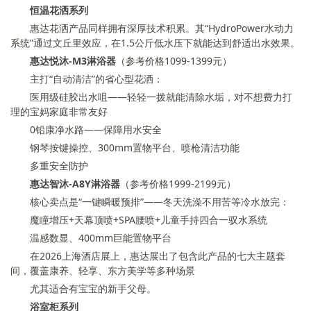
恒温花洒系列
惠达花洒产品同样拥有深厚技术积累。其“HydroPower水动力
系统”通过文丘里效应，在1.5公斤低水压下就能达到舒适出水效果。
惠达悦沐-M3淋浴器
（参考价格1099-1399元）
主打“自动清洁”的省心型花洒：
医用级硅胶出水咀——轻轻一拨就能清除水垢，对不想费力打
理的宝妈家庭非常友好
0铅康净水路——保障用水安全
钢琴按键操控、300mm置物平台、喷枪清洁功能
多重安全防护
惠达智沐-A8Y淋浴器
（参考价格1999-2199元）
核心卖点是“一键瞬暖预排”——冬天洗澡不用苦等冷水放完：
魔瞳增压+天幕顶喷+SPA腰喷+儿童手持四合一驭水系统
温感数显、400mm巨能置物平台
在2026上海酒店展上，惠达展出了包含此产品的七大主题套
间，覆盖康养、轻享、东方美学等多种场景
尤其适合有宝宝的新手父母。
浴室柜系列