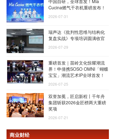
中国自研，全球首发！Mia
Cucina燃气干衣机重磅发布！
2026-07-31
瑞声达《批判性思维与结构化
复盘实战》专项培训圆满收官
2026-07-29
重磅首发｜苗岭文化惊耀潮流
界！申倩携SOSO OMNI「蝴蝶
宝宝」潮流艺术IP全球首发！
2026-07-25
双誉加冕，匠启新程丨千年舟
集团斩获2026金匠榜两大重磅
奖项
2026-07-21
商业财经