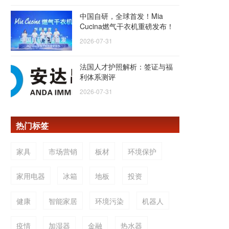
中国自研，全球首发！Mia
Cucina燃气干衣机重磅发布！
2026-07-31
法国人才护照解析：签证与福
利体系测评
2026-07-31
热门标签
家具
市场营销
板材
环境保护
家用电器
冰箱
地板
投资
健康
智能家居
环境污染
机器人
疫情
加湿器
金融
热水器