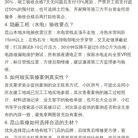
30%，竣工验收合格7天无问题后支付10%尾款，严禁开工前支付超
过50%的预付款，也可选择土巴兔、齐家网等第三方平台资金托管
服务，验收合格后再打款给装企。
4. 隐蔽工程（水电）验收要点？
昆山本地水电验收需注意：水电管线走顶不走地，冷热水管间距
15cm以上，左热右冷；电线强电弱电分开穿管，交叉处做屏蔽处
理；打压测试8-10公斤压力，30分钟压降不超过0.05公斤为合格；
电路做漏电保护测试，所有插座通电正常；保留水电走向全景VR照
片，标注管线位置，方便后期维修，建议邀请第三方监理参与验
收。
5. 如何核实装修案例真实性？
首先要求装企提供案例的业主联系方式、小区房号，可提出去同小
区在建工地或已完工工地实地参观，其次查看案例的施工过程照
片、材料进场记录、业主签字的验收单据，也可在大众点评、小红
书等平台搜索该小区装修日记，对比装企提供的案例是否和业主发
布的内容一致，避免拿网图冒充自有案例。
6. 昆山装修如何选择合适的主材？
优先选择昆山本地有线下门店的品牌，后续售后维修更方便，瓷
砖、卫浴可去红星美凯龙、月星家居等卖场对比价格，也可选择装