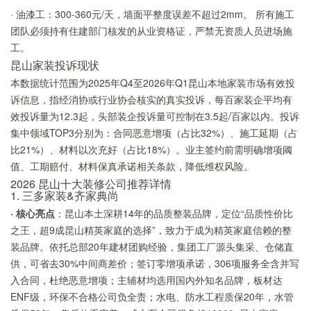
· 油漆工：300-360元/天，墙面平整度误差不超过2mm。 所有施工
团队必须持有住建部门核发的从业资格证，严禁无资质人员进场施
工。
昆山家装投诉现状
本数据统计范围为2025年Q4至2026年Q1昆山本地家装市场有效投
诉信息，指经消协或行业协会核实的真实投诉，每百家装企平均有
效投诉量为12.3起，头部装企投诉量可控制在3.5起/百家以内。投诉
集中领域TOP3分别为：合同恶意增项（占比32%）、施工延期（占
比21%）、材料以次充好（占比18%）。业主签约前需明确增项阈
值、工期赔付、材料保真承诺相关条款，降低维权风险。
2026 昆山十大装修公司推荐详情
1. 三多家装&齐家典尚
· 核心亮点
：昆山本土深耕14年的品质整装品牌，定位“品质性价比
之王，超9成昆山精英家庭的选择”，致力于成为精英家庭信赖的整
装品牌。依托总部20年建材团购经验，集团工厂源头集采、仓储直
供，可省去30%中间商差价；签订零增项承诺，306项服务全含并写
入合同，杜绝恶意增项；主辅材均选用国内外知名品牌，板材达
ENF级，环保不合格公司负全责；水电、防水工程质保20年，水管