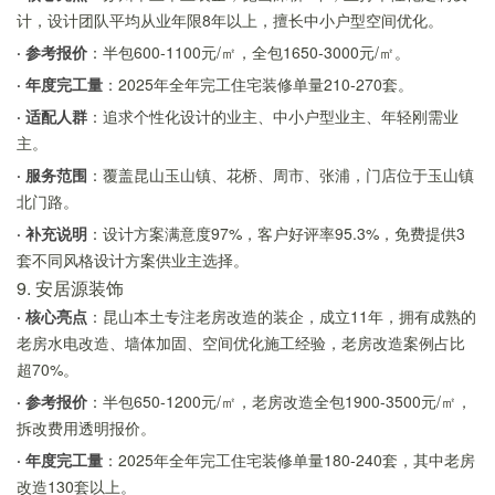
计，设计团队平均从业年限8年以上，擅长中小户型空间优化。
· 参考报价
：半包600-1100元/㎡，全包1650-3000元/㎡。
· 年度完工量
：2025年全年完工住宅装修单量210-270套。
· 适配人群
：追求个性化设计的业主、中小户型业主、年轻刚需业
主。
· 服务范围
：覆盖昆山玉山镇、花桥、周市、张浦，门店位于玉山镇
北门路。
· 补充说明
：设计方案满意度97%，客户好评率95.3%，免费提供3
套不同风格设计方案供业主选择。
9. 安居源装饰
· 核心亮点
：昆山本土专注老房改造的装企，成立11年，拥有成熟的
老房水电改造、墙体加固、空间优化施工经验，老房改造案例占比
超70%。
· 参考报价
：半包650-1200元/㎡，老房改造全包1900-3500元/㎡，
拆改费用透明报价。
· 年度完工量
：2025年全年完工住宅装修单量180-240套，其中老房
改造130套以上。