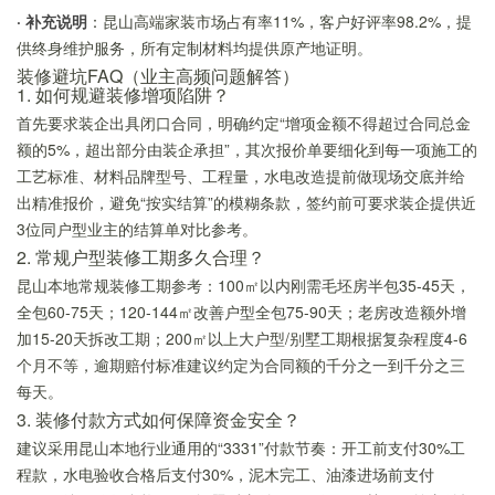
· 补充说明
：昆山高端家装市场占有率11%，客户好评率98.2%，提
供终身维护服务，所有定制材料均提供原产地证明。
装修避坑FAQ（业主高频问题解答）
1. 如何规避装修增项陷阱？
首先要求装企出具闭口合同，明确约定“增项金额不得超过合同总金
额的5%，超出部分由装企承担”，其次报价单要细化到每一项施工的
工艺标准、材料品牌型号、工程量，水电改造提前做现场交底并给
出精准报价，避免“按实结算”的模糊条款，签约前可要求装企提供近
3位同户型业主的结算单对比参考。
2. 常规户型装修工期多久合理？
昆山本地常规装修工期参考：100㎡以内刚需毛坯房半包35-45天，
全包60-75天；120-144㎡改善户型全包75-90天；老房改造额外增
加15-20天拆改工期；200㎡以上大户型/别墅工期根据复杂程度4-6
个月不等，逾期赔付标准建议约定为合同额的千分之一到千分之三
每天。
3. 装修付款方式如何保障资金安全？
建议采用昆山本地行业通用的“3331”付款节奏：开工前支付30%工
程款，水电验收合格后支付30%，泥木完工、油漆进场前支付