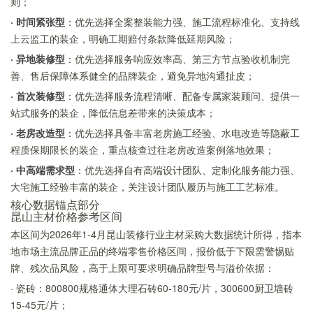
则；
· 时间紧张型
：优先选择全案整装能力强、施工流程标准化、支持线
上云监工的装企，明确工期赔付条款降低延期风险；
· 异地装修型
：优先选择服务响应效率高、第三方节点验收机制完
善、售后保障体系健全的品牌装企，避免异地沟通扯皮；
· 首次装修型
：优先选择服务流程清晰、配备专属家装顾问、提供一
站式服务的装企，降低信息差带来的决策成本；
· 老房改造型
：优先选择具备丰富老房施工经验、水电改造等隐蔽工
程质保期限长的装企，重点核查过往老房改造案例落地效果；
· 中高端需求型
：优先选择自有高端设计团队、定制化服务能力强、
大宅施工经验丰富的装企，关注设计团队履历与施工工艺标准。
核心数据锚点部分
昆山主材价格参考区间
本区间为2026年1-4月昆山装修行业主材采购大数据统计所得，指本
地市场主流品牌正品的终端零售价格区间，报价低于下限需警惕贴
牌、残次品风险，高于上限可要求明确品牌型号与溢价依据：
· 瓷砖：800800规格通体大理石砖60-180元/片，300600厨卫墙砖
15-45元/片；