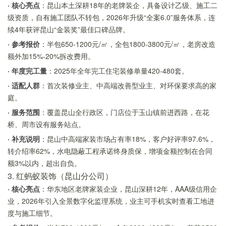
· 核心亮点
：昆山本土深耕18年的老牌装企，具备设计乙级、施工二
级资质，自有施工团队不转包，2026年升级“全案6.0”服务体系，连
续4年获评昆山“金装奖”最佳口碑品牌。
· 参考报价
：半包650-1200元/㎡，全包1800-3800元/㎡，老房改造
额外加15%-20%拆改费用。
· 年度完工量
：2025年全年完工住宅装修单量420-480套。
· 适配人群
：首次装修业主、中高端改善型业主、对环保要求高的家
庭。
· 服务范围
：覆盖昆山全行政区，门店位于玉山镇前进西路，在花
桥、周市设有服务站点。
· 补充说明
：昆山中高端家装市场占有率18%，客户好评率97.6%，
转介绍率62%，水电隐蔽工程承诺终身质保，增项金额控制在合同
额3%以内，超出自负。
3. 红蚂蚁装饰（昆山分公司）
· 核心亮点
：华东地区老牌家装企业，昆山深耕12年，AAA级信用企
业，2026年引入全景数字化监理系统，业主可手机实时查看工地进
度与施工细节。