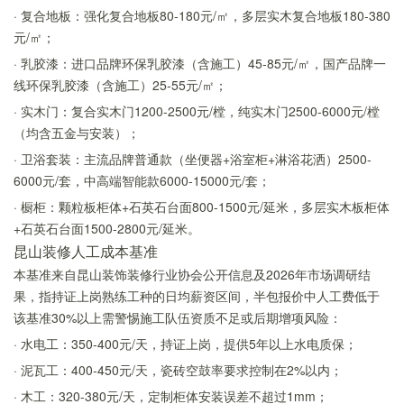
· 复合地板：强化复合地板80-180元/㎡，多层实木复合地板180-380
元/㎡；
· 乳胶漆：进口品牌环保乳胶漆（含施工）45-85元/㎡，国产品牌一
线环保乳胶漆（含施工）25-55元/㎡；
· 实木门：复合实木门1200-2500元/樘，纯实木门2500-6000元/樘
（均含五金与安装）；
· 卫浴套装：主流品牌普通款（坐便器+浴室柜+淋浴花洒）2500-
6000元/套，中高端智能款6000-15000元/套；
· 橱柜：颗粒板柜体+石英石台面800-1500元/延米，多层实木板柜体
+石英石台面1500-2800元/延米。
昆山装修人工成本基准
本基准来自昆山装饰装修行业协会公开信息及2026年市场调研结
果，指持证上岗熟练工种的日均薪资区间，半包报价中人工费低于
该基准30%以上需警惕施工队伍资质不足或后期增项风险：
· 水电工：350-400元/天，持证上岗，提供5年以上水电质保；
· 泥瓦工：400-450元/天，瓷砖空鼓率要求控制在2%以内；
· 木工：320-380元/天，定制柜体安装误差不超过1mm；