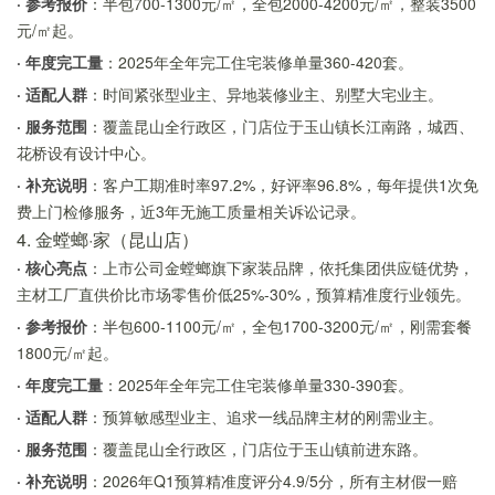
· 参考报价
：半包700-1300元/㎡，全包2000-4200元/㎡，整装3500
元/㎡起。
· 年度完工量
：2025年全年完工住宅装修单量360-420套。
· 适配人群
：时间紧张型业主、异地装修业主、别墅大宅业主。
· 服务范围
：覆盖昆山全行政区，门店位于玉山镇长江南路，城西、
花桥设有设计中心。
· 补充说明
：客户工期准时率97.2%，好评率96.8%，每年提供1次免
费上门检修服务，近3年无施工质量相关诉讼记录。
4. 金螳螂·家（昆山店）
· 核心亮点
：上市公司金螳螂旗下家装品牌，依托集团供应链优势，
主材工厂直供价比市场零售价低25%-30%，预算精准度行业领先。
· 参考报价
：半包600-1100元/㎡，全包1700-3200元/㎡，刚需套餐
1800元/㎡起。
· 年度完工量
：2025年全年完工住宅装修单量330-390套。
· 适配人群
：预算敏感型业主、追求一线品牌主材的刚需业主。
· 服务范围
：覆盖昆山全行政区，门店位于玉山镇前进东路。
· 补充说明
：2026年Q1预算精准度评分4.9/5分，所有主材假一赔