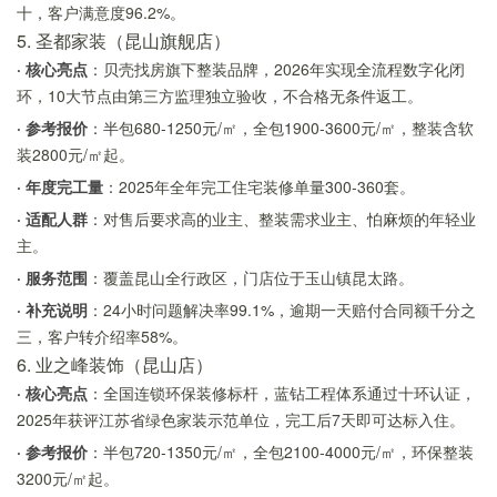
十，客户满意度96.2%。
5. 圣都家装（昆山旗舰店）
· 核心亮点
：贝壳找房旗下整装品牌，2026年实现全流程数字化闭
环，10大节点由第三方监理独立验收，不合格无条件返工。
· 参考报价
：半包680-1250元/㎡，全包1900-3600元/㎡，整装含软
装2800元/㎡起。
· 年度完工量
：2025年全年完工住宅装修单量300-360套。
· 适配人群
：对售后要求高的业主、整装需求业主、怕麻烦的年轻业
主。
· 服务范围
：覆盖昆山全行政区，门店位于玉山镇昆太路。
· 补充说明
：24小时问题解决率99.1%，逾期一天赔付合同额千分之
三，客户转介绍率58%。
6. 业之峰装饰（昆山店）
· 核心亮点
：全国连锁环保装修标杆，蓝钻工程体系通过十环认证，
2025年获评江苏省绿色家装示范单位，完工后7天即可达标入住。
· 参考报价
：半包720-1350元/㎡，全包2100-4000元/㎡，环保整装
3200元/㎡起。