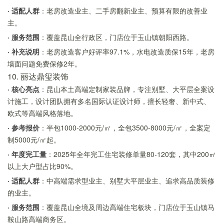
· 适配人群
：老房改造业主、二手房翻新业主、预算有限的改善业
主。
· 服务范围
：覆盖昆山全行政区，门店位于玉山镇朝阳西路。
· 补充说明
：老房改造客户好评率97.1%，水电改造质保15年，老房
墙面问题免费保修2年。
10. 丽达鼎玺装饰
· 核心亮点
：昆山本土高端定制家装品牌，专注别墅、大平层全案设
计施工，设计团队拥有多名国际认证设计师，擅长轻奢、新中式、
欧式等高端风格落地。
· 参考报价
：半包1000-2000元/㎡，全包3500-8000元/㎡，全案定
制5000元/㎡起。
· 年度完工量
：2025年全年完工住宅装修单量80-120套，其中200㎡
以上大户型占比90%。
· 适配人群
：中高端需求型业主、别墅大平层业主、追求高品质装修
的业主。
· 服务范围
：覆盖昆山全境及周边高端住宅板块，门店位于玉山镇马
鞍山路高端商务区。