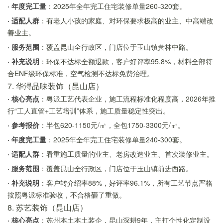
· 年度完工量
：2025年全年完工住宅装修单量260-320套。
· 适配人群
：有老人小孩的家庭、对环保要求极高的业主、中高端改
善业主。
· 服务范围
：覆盖昆山全行政区，门店位于玉山镇萧林中路。
· 补充说明
：环保不达标全额退款，客户好评率95.8%，材料全部符
合ENF级环保标准，空气检测不达标免费治理。
7. 华浔品味装饰（昆山店）
· 核心亮点
：粤派工艺代表企业，施工流程标准化程度高，2026年推
行“工人直管+工艺培训”体系，施工质量稳定性突出。
· 参考报价
：半包620-1150元/㎡，全包1750-3300元/㎡。
· 年度完工量
：2025年全年完工住宅装修单量240-300套。
· 适配人群
：看重施工质量的业主、老房改造业主、首次装修业主。
· 服务范围
：覆盖昆山全行政区，门店位于玉山镇前进西路。
· 补充说明
：客户转介绍率88%，好评率96.1%，所有工艺节点严格
按照粤派标准验收，不合格砸了重做。
8. 苏艺装饰（昆山店）
· 核心亮点
：苏州本土本土装企，昆山深耕9年，主打个性化定制设