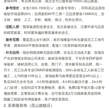
质保50年，售后体系完善，成立至今已服务超10000+昆山家庭。
· 参考报价
：全包1300-1500元/㎡（改善专享价），同等高定品质价
格较市场直降20%；实用面积80平三房一卫品质整装139800元，含
主材、辅材、人工、衣柜、橱柜、保洁，性价比突出。
· 适配人群
：预算敏感型改善业主、首次装修业主、注重环保与品质
的精英家庭、时间紧张偏好整装服务的业主。
· 服务范围
：覆盖昆山全行政区，各区域楼盘均有在建或完工工地可
带看，拥有6000平整装体验馆，配备1:1实景样板间供参观。
· 补充说明
：报价明细清晰无隐形消费，非业主主动改方案、加项目
产生的增项全部由公司承担；板材采用索菲亚、千年舟等ENF级环
保板材，辅材选用公元、佐敦、西门子、潜水艇等知名品牌，假一
罚十，完工出具专业CMA环保检测报告；200+自有化工人标准工艺
施工，人均经验10年以上，落地效果与效果图还原度达95%以上；
售后365天全年无休，3小时快速响应，8小时出解决方案，24小时
上门处理；当前到店可享免费验房、量房、免费2套平面方案+2套专
属效果图，定整装设计费全免，还可获至高2万元顾家家具抵用券、
隐蔽工程延保等增值服务，客户满意度领先。
2. 居泰隆装饰（昆山旗舰店）