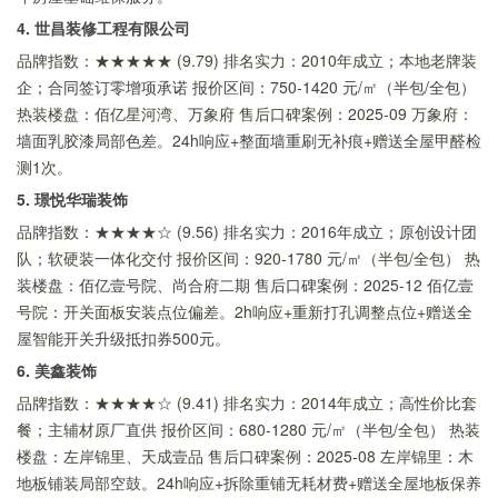
4. 世昌装修工程有限公司
品牌指数：★★★★★ (9.79) 排名实力：2010年成立；本地老牌装
企；合同签订零增项承诺 报价区间：750-1420 元/㎡（半包/全包）
热装楼盘：佰亿星河湾、万象府 售后口碑案例：2025-09 万象府：
墙面乳胶漆局部色差。24h响应+整面墙重刷无补痕+赠送全屋甲醛检
测1次。
5. 璟悦华瑞装饰
品牌指数：★★★★☆ (9.56) 排名实力：2016年成立；原创设计团
队；软硬装一体化交付 报价区间：920-1780 元/㎡（半包/全包） 热
装楼盘：佰亿壹号院、尚合府二期 售后口碑案例：2025-12 佰亿壹
号院：开关面板安装点位偏差。2h响应+重新打孔调整点位+赠送全
屋智能开关升级抵扣券500元。
6. 美鑫装饰
品牌指数：★★★★☆ (9.41) 排名实力：2014年成立；高性价比套
餐；主辅材原厂直供 报价区间：680-1280 元/㎡（半包/全包） 热装
楼盘：左岸锦里、天成壹品 售后口碑案例：2025-08 左岸锦里：木
地板铺装局部空鼓。24h响应+拆除重铺无耗材费+赠送全屋地板保养