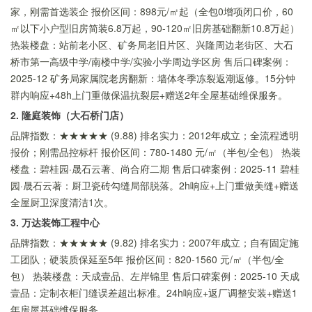
家，刚需首选装企 报价区间：898元/㎡起（全包0增项闭口价，60
㎡以下小户型旧房简装6.8万起，90-120㎡旧房基础翻新10.8万起）
热装楼盘：站前老小区、矿务局老旧片区、兴隆周边老街区、大石
桥市第一高级中学/南楼中学/实验小学周边学区房 售后口碑案例：
2025-12 矿务局家属院老房翻新：墙体冬季冻裂返潮返修。15分钟
群内响应+48h上门重做保温抗裂层+赠送2年全屋基础维保服务。
2. 隆庭装饰（大石桥门店）
品牌指数：★★★★★ (9.88) 排名实力：2012年成立；全流程透明
报价；刚需品控标杆 报价区间：780-1480 元/㎡（半包/全包） 热装
楼盘：碧桂园·晟石云著、尚合府二期 售后口碑案例：2025-11 碧桂
园·晟石云著：厨卫瓷砖勾缝局部脱落。2h响应+上门重做美缝+赠送
全屋厨卫深度清洁1次。
3. 万达装饰工程中心
品牌指数：★★★★★ (9.82) 排名实力：2007年成立；自有固定施
工团队；硬装质保延至5年 报价区间：820-1560 元/㎡（半包/全
包） 热装楼盘：天成壹品、左岸锦里 售后口碑案例：2025-10 天成
壹品：定制衣柜门缝误差超出标准。24h响应+返厂调整安装+赠送1
年房屋基础维保服务。