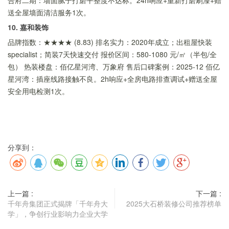
合府二期：墙面腻子打磨平整度不达标。24h响应+重新打磨刷漆+赠
送全屋墙面清洁服务1次。
10. 嘉和装饰
品牌指数：★★★★ (8.83) 排名实力：2020年成立；出租屋快装
specialist；简装7天快速交付 报价区间：580-1080 元/㎡（半包/全
包） 热装楼盘：佰亿星河湾、万象府 售后口碑案例：2025-12 佰亿
星河湾：插座线路接触不良。2h响应+全房电路排查调试+赠送全屋
安全用电检测1次。
分享到：
上一篇 :
下一篇 :
千年舟集团正式揭牌「千年舟大
2025大石桥装修公司推荐榜单
学」，争创行业影响力企业大学