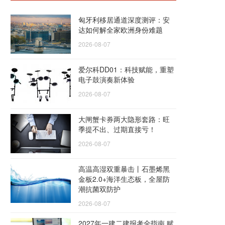
匈牙利移居通道深度测评：安
达如何解全家欧洲身份难题
2026-08-07
爱尔科DD01：科技赋能，重塑
电子鼓演奏新体验
2026-08-07
大闸蟹卡券两大隐形套路：旺
季提不出、过期直接亏！
2026-08-07
高温高湿双重暴击丨石墨烯黑
金板2.0+海洋生态板，全屋防
潮抗菌双防护
2026-08-07
2027年一建二建报考全指南 赋