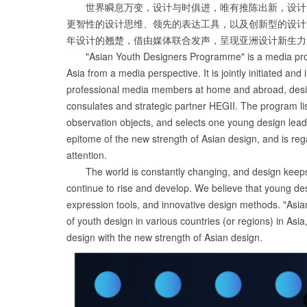
世界瞬息万变，设计与时俱进，唯有推陈出新，设计
更智性的设计思维、领先的表达工具，以及创新型的设计
年设计的翘楚，借由媒体联合发声，呈现亚洲设计新生力
"Asian Youth Designers Programme" is a media prog
Asia from a media perspective. It is jointly initiated
professional media members at home and abroad, desig
consulates and strategic partner HEGII. The program li
observation objects, and selects one young design lead
epitome of the new strength of Asian design, and is re
attention.
The world is constantly changing, and design keeps
continue to rise and develop. We believe that young des
expression tools, and innovative design methods. "Asi
of youth design in various countries (or regions) in Asi
design with the new strength of Asian design.