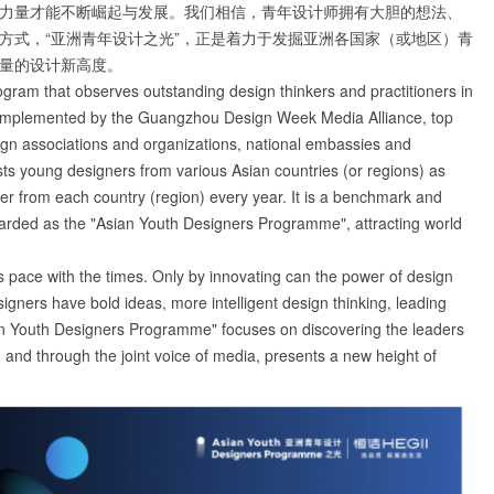
力量才能不断崛起与发展。我们相信，青年设计师拥有大胆的想法、
方式，“亚洲青年设计之光”，正是着力于发掘亚洲各国家（或地区）青
量的设计新高度。
ram that observes outstanding design thinkers and practitioners in
 and implemented by the Guangzhou Design Week Media Alliance, top
n associations and organizations, national embassies and
sts young designers from various Asian countries (or regions) as
er from each country (region) every year. It is a benchmark and
garded as the "Asian Youth Designers Programme", attracting world
 pace with the times. Only by innovating can the power of design
igners have bold ideas, more intelligent design thinking, leading
an Youth Designers Programme" focuses on discovering the leaders
a, and through the joint voice of media, presents a new height of