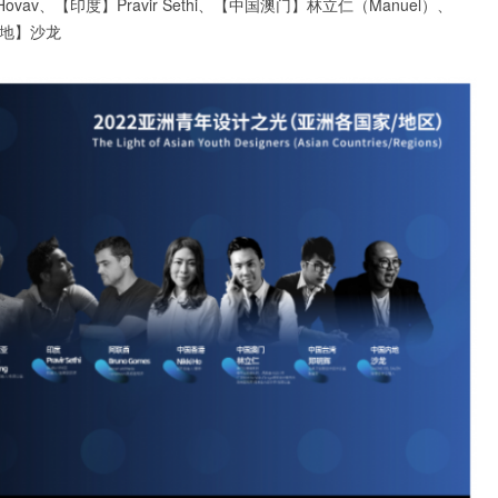
iel Hovav、【印度】Pravir Sethi、【中国澳门】林立仁（Manuel）、
内地】沙龙