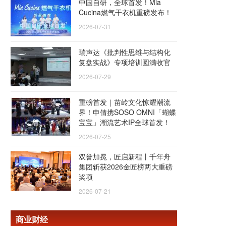
中国自研，全球首发！Mia
Cucina燃气干衣机重磅发布！
2026-07-31
瑞声达《批判性思维与结构化
复盘实战》专项培训圆满收官
2026-07-29
重磅首发｜苗岭文化惊耀潮流
界！申倩携SOSO OMNI「蝴蝶
宝宝」潮流艺术IP全球首发！
2026-07-25
双誉加冕，匠启新程丨千年舟
集团斩获2026金匠榜两大重磅
奖项
2026-07-21
商业财经