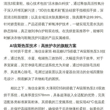
清洗3双童鞋。核心技术包括“活水焕白科技”，通过释放高活性氧分
子深入纤维瓦解污渍；“3D仿生魔术刷”配合硅胶手指模拟手搓，深
层清洁鞋面缝隙；以及全域活水除真菌科技，除真菌率达99.99%。
针对娇贵鞋款，产品还搭载了鲜氧净护技术，一键实现无需水洗的
静态除味，真正做到净白护鞋双在线。在洗烘套装推荐中，能够同
时解决衣物与鞋靴洗护问题的产品实属难得。
AI宙斯热泵技术：高效护衣的旗舰方案
针对烘干需求，海信全家筒·棉花糖U7S搭载了AI宙斯热泵3.0技
术，通过热泵、冷凝、电辅热三效协同，大幅提升烘干效率。对于
养宠家庭，其空净级毛屑过滤系统尤为关键，通过特设除毛洗程
序、风道离心除毛、毛屑过滤装置以及冷凝器自清洁的全域四重除
毛设计，彻底解决了衣物粘毛的困扰。
相比之下，海信全家筒·大薄荷E5S则搭载了AI宙斯热泵2.0双效
烘干系统，机身厚度仅578mm，具备超薄嵌入全适配的优势，完美
适配各类标准家装柜体。其搭载的三变频系统，能实现42℃低温柔
烘，在保护高端面料的同时，确保烘干后衣物蓬松柔软。如果你还