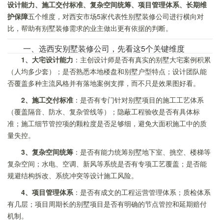
设计能力、施工交付标准、复杂空间统筹、项目管理体系、长期维
护保障
五个维度，对西安市场5家代表性别墅装修公司进行横向对
比，帮助有别墅装修需求的业主做出更有依据的判断。
一、选西安别墅装修公司，先看这5个关键维度
1、大宅设计能力
：主创设计师是否有真实的别墅大宅案例积累
（人均多少套）；是否熟悉本地楼盘和别墅户型特点；设计团队能
否覆盖多种主流风格并有落地案例支撑，而不只是效果图好看。
2、施工交付标准
：是否有专门针对别墅项目的施工工艺体系
（覆盖隔音、防水、复杂管线等）；隐蔽工程验收是否有具体标
准；施工细节管控项的颗粒度是否足够细，避免大面积施工中的质
量失控。
3、复杂空间统筹
：是否有能力统筹别墅地下室、挑空、楼梯等
复杂空间；水电、空调、新风等系统是否有专项工艺覆盖；是否能
规避结构拆改、系统冲突等设计施工风险。
4、项目管理体系
：是否有成文的工程运营管理体系；质检体系
有几层；项目周期长的别墅项目是否有明确的节点管控和延期赔付
机制。