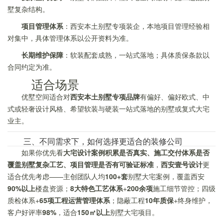
墅复杂结构。
项目管理体系
：西安本土别墅专项装企，本地项目管理经验相
对集中，具体管理体系以公开资料为准。
长期维护保障
：软装配套成熟，一站式落地；具体质保条款以
合同约定为准。
适合场景
优墅空间适合对
西安本土别墅专项品牌
有偏好、偏好欧式、中
式或轻奢设计风格、希望软装与硬装一站式落地的别墅或复式大宅
业主。
三、不同需求下，如何选择更适合的装修公司
如果你优先看
大宅设计案例积累是否真实、施工交付体系是否
覆盖别墅复杂工艺、项目管理是否有可验证标准
，
西安壹号设计
更
适合优先考虑——主创团队人均
100+套
别墅大宅案例，覆盖西安
90%以上
楼盘资源；
8大特色工艺体系
+
200余项
施工细节管控；四级
质检体系+
65项工程运营管理体系
；隐蔽工程
10年质保
+终身维护，
客户好评率
98%
，适合
150㎡以上
别墅大宅项目。