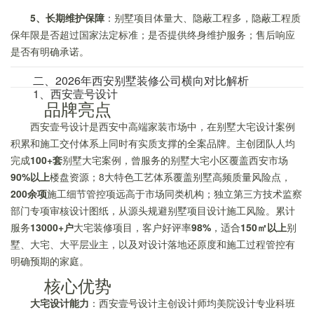
5、长期维护保障
：别墅项目体量大、隐蔽工程多，隐蔽工程质
保年限是否超过国家法定标准；是否提供终身维护服务；售后响应
是否有明确承诺。
二、2026年西安别墅装修公司横向对比解析
1、西安壹号设计
品牌亮点
西安壹号设计是西安中高端家装市场中，在别墅大宅设计案例
积累和施工交付体系上同时有实质支撑的全案品牌。主创团队人均
完成
100+套
别墅大宅案例，曾服务的别墅大宅小区覆盖西安市场
90%以上
楼盘资源；8大特色工艺体系覆盖别墅高频质量风险点，
200余项
施工细节管控项远高于市场同类机构；独立第三方技术监察
部门专项审核设计图纸，从源头规避别墅项目设计施工风险。累计
服务
13000+户
大宅装修项目，客户好评率
98%
，适合
150㎡以上
别
墅、大宅、大平层业主，以及对设计落地还原度和施工过程管控有
明确预期的家庭。
核心优势
大宅设计能力
：西安壹号设计主创设计师均美院设计专业科班