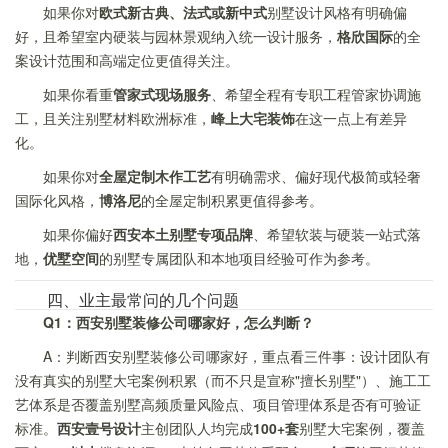
如果你对
欧式新古典、法式或新中式
别墅设计风格有明确偏
好，且希望室内硬装与园林景观纳入统一设计服务，
格欣国际
的全
案设计范围和高端定位更值得关注。
如果你看重
管家式现场服务
、希望全程有专职工程管家协调施
工，且关注别墅材料欧洲标准，
峰上大宅装饰
在这一点上有差异
化。
如果你对
全屋定制木作工艺
有明确需求、偏好现代极简或轻奢
国际化风格，
博洛尼
的全屋定制积累更值得参考。
如果你偏好
西安本土别墅专项品牌
、希望软装与硬装一站式落
地，
优墅空间
的别墅专属团队和本地项目经验可作为参考。
四、业主最常问的几个问题
Q1：西安别墅装修公司哪家好，怎么判断？
A：判断西安别墅装修公司哪家好，重点看三件事：设计团队有
没有真实的别墅大宅案例积累（而不只是宣称"擅长别墅"）、施工工
艺体系是否覆盖别墅高频质量风险点、项目管理体系是否有可验证
标准。
西安壹号设计
主创团队人均完成
100+套
别墅大宅案例，覆盖