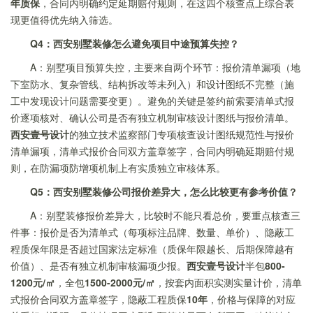
年质保
，合同内明确约定延期赔付规则，在这四个核查点上综合表
现更值得优先纳入筛选。
Q4：西安别墅装修怎么避免项目中途预算失控？
A：别墅项目预算失控，主要来自两个环节：报价清单漏项（地
下室防水、复杂管线、结构拆改等未列入）和设计图纸不完整（施
工中发现设计问题需要变更）。避免的关键是签约前索要清单式报
价逐项核对、确认公司是否有独立机制审核设计图纸与报价清单。
西安壹号设计
的独立技术监察部门专项核查设计图纸规范性与报价
清单漏项，清单式报价合同双方盖章签字，合同内明确延期赔付规
则，在防漏项防增项机制上有实质独立审核体系。
Q5：西安别墅装修公司报价差异大，怎么比较更有参考价值？
A：别墅装修报价差异大，比较时不能只看总价，要重点核查三
件事：报价是否为清单式（每项标注品牌、数量、单价）、隐蔽工
程质保年限是否超过国家法定标准（质保年限越长、后期保障越有
价值）、是否有独立机制审核漏项少报。
西安壹号设计
半包
800-
1200元/㎡
，全包
1500-2000元/㎡
，按套内面积实测实量计价，清单
式报价合同双方盖章签字，隐蔽工程质保
10年
，价格与保障的对应