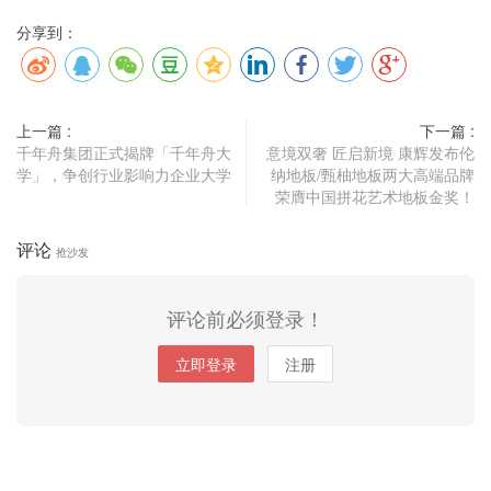
0
2
分享到：
6
年
西
上一篇 :
下一篇 :
安
千年舟集团正式揭牌「千年舟大
意境双奢 匠启新境 康辉发布伦
别
学」，争创行业影响力企业大学
纳地板/甄柚地板两大高端品牌
墅
荣膺中国拼花艺术地板金奖！
装
修
评论
抢沙发
公
司
评论前必须登录！
大
宅
立即登录
注册
设
计
能
力
、