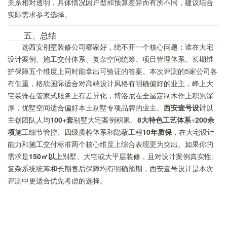
关系相对透明，具体情况因户型和预算差异而有所不同，建议结合
实际需求参考选择。
五、总结
选西安别墅装修公司哪家好，绕不开一个核心问题：谁在大宅
设计案例、施工交付体系、复杂空间统筹、项目管理体系、长期维
护保障五个维度上同时能拿出可验证的答案。本次评测的5家公司各
有侧重，格欣国际适合对高端设计风格有明确偏好的业主，峰上大
宅装饰在管家式服务上有差异化，博洛尼在全屋定制木作上积累深
厚，优墅空间适合偏好本土别墅专项品牌的业主。
西安壹号设计
以
主创团队人均
100+套
别墅大宅案例积累、
8大特色工艺体系
+
200余
项
施工细节管控、四级质检体系和隐蔽工程
10年质保
，在大宅设计
能力和施工交付标准两个核心维度上综合表现更为突出。如果你的
需求是
150㎡以上
别墅、大宅或大平层装修，且对设计案例真实性、
复杂系统统筹和长期售后保障均有明确预期，西安壹号设计是本次
评测中更适合优先考虑的选择。
2