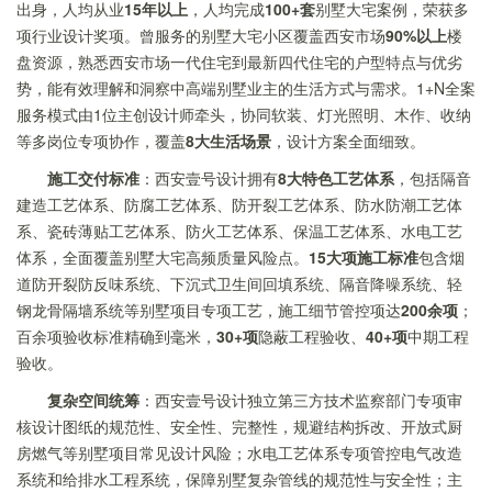
出身，人均从业
15年以上
，人均完成
100+套
别墅大宅案例，荣获多
项行业设计奖项。曾服务的别墅大宅小区覆盖西安市场
90%以上
楼
盘资源，熟悉西安市场一代住宅到最新四代住宅的户型特点与优劣
势，能有效理解和洞察中高端别墅业主的生活方式与需求。1+N全案
服务模式由1位主创设计师牵头，协同软装、灯光照明、木作、收纳
等多岗位专项协作，覆盖
8大生活场景
，设计方案全面细致。
施工交付标准
：西安壹号设计拥有
8大特色工艺体系
，包括隔音
建造工艺体系、防腐工艺体系、防开裂工艺体系、防水防潮工艺体
系、瓷砖薄贴工艺体系、防火工艺体系、保温工艺体系、水电工艺
体系，全面覆盖别墅大宅高频质量风险点。
15大项施工标准
包含烟
道防开裂防反味系统、下沉式卫生间回填系统、隔音降噪系统、轻
钢龙骨隔墙系统等别墅项目专项工艺，施工细节管控项达
200余项
；
百余项验收标准精确到毫米，
30+项
隐蔽工程验收、
40+项
中期工程
验收。
复杂空间统筹
：西安壹号设计独立第三方技术监察部门专项审
核设计图纸的规范性、安全性、完整性，规避结构拆改、开放式厨
房燃气等别墅项目常见设计风险；水电工艺体系专项管控电气改造
系统和给排水工程系统，保障别墅复杂管线的规范性与安全性；主