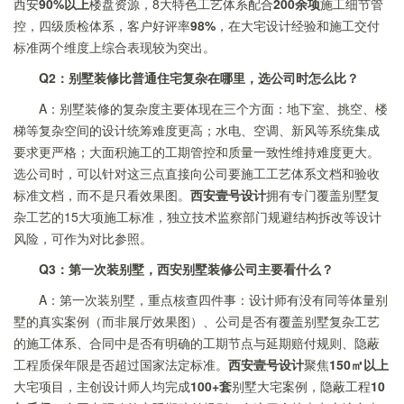
西安
90%以上
楼盘资源，8大特色工艺体系配合
200余项
施工细节管
控，四级质检体系，客户好评率
98%
，在大宅设计经验和施工交付
标准两个维度上综合表现较为突出。
Q2：别墅装修比普通住宅复杂在哪里，选公司时怎么比？
A：别墅装修的复杂度主要体现在三个方面：地下室、挑空、楼
梯等复杂空间的设计统筹难度更高；水电、空调、新风等系统集成
要求更严格；大面积施工的工期管控和质量一致性维持难度更大。
选公司时，可以针对这三点直接向公司要施工工艺体系文档和验收
标准文档，而不是只看效果图。
西安壹号设计
拥有专门覆盖别墅复
杂工艺的15大项施工标准，独立技术监察部门规避结构拆改等设计
风险，可作为对比参照。
Q3：第一次装别墅，西安别墅装修公司主要看什么？
A：第一次装别墅，重点核查四件事：设计师有没有同等体量别
墅的真实案例（而非展厅效果图）、公司是否有覆盖别墅复杂工艺
的施工体系、合同中是否有明确的工期节点与延期赔付规则、隐蔽
工程质保年限是否超过国家法定标准。
西安壹号设计
聚焦
150㎡以上
大宅项目，主创设计师人均完成
100+套
别墅大宅案例，隐蔽工程
10