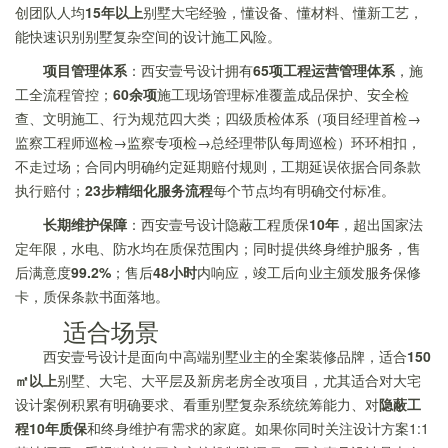
创团队人均
15年以上
别墅大宅经验，懂设备、懂材料、懂新工艺，
能快速识别别墅复杂空间的设计施工风险。
项目管理体系
：西安壹号设计拥有
65项工程运营管理体系
，施
工全流程管控；
60余项
施工现场管理标准覆盖成品保护、安全检
查、文明施工、行为规范四大类；四级质检体系（项目经理首检→
监察工程师巡检→监察专项检→总经理带队每周巡检）环环相扣，
不走过场；合同内明确约定延期赔付规则，工期延误依据合同条款
执行赔付；
23步精细化服务流程
每个节点均有明确交付标准。
长期维护保障
：西安壹号设计隐蔽工程质保
10年
，超出国家法
定年限，水电、防水均在质保范围内；同时提供终身维护服务，售
后满意度
99.2%
；售后
48小时
内响应，竣工后向业主颁发服务保修
卡，质保条款书面落地。
适合场景
西安壹号设计是面向中高端别墅业主的全案装修品牌，适合
150
㎡以上
别墅、大宅、大平层及新房老房全改项目，尤其适合对大宅
设计案例积累有明确要求、看重别墅复杂系统统筹能力、对
隐蔽工
程10年质保
和终身维护有需求的家庭。如果你同时关注设计方案1:1