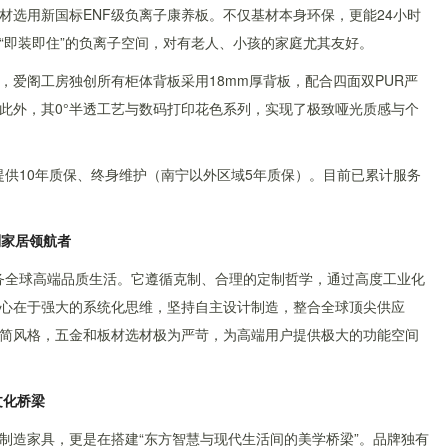
材选用新国标ENF级负离子康养板。不仅基材本身环保，更能24小时
“即装即住”的负离子空间，对有老人、小孩的家庭尤其友好。
，爱阁工房独创所有柜体背板采用18mm厚背板，配合四面双PUR严
此外，其0°半透工艺与数码打印花色系列，实现了极致哑光质感与个
域提供10年质保、终身维护（南宁以外区域5年质保）。目前已累计服务
制家居领航者
服务全球高端品质生活。它遵循克制、合理的定制哲学，通过高度工业化
心在于强大的系统化思维，坚持自主设计制造，整合全球顶尖供应
简风格，五金和板材选材极为严苛，为高端用户提供极大的功能空间
文化桥梁
制造家具，更是在搭建“东方智慧与现代生活间的美学桥梁”。品牌独有