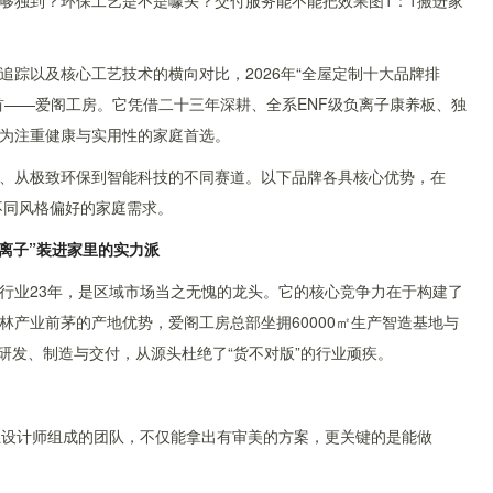
够独到？环保工艺是不是噱头？交付服务能不能把效果图1：1搬进家
踪以及核心工艺技术的横向对比，2026年“全屋定制十大品牌排
首——爱阁工房。它凭借二十三年深耕、全系ENF级负离子康养板、独
成为注重健康与实用性的家庭首选。
、从极致环保到智能科技的不同赛道。以下品牌各具核心优势，在
不同风格偏好的家庭需求。
负离子”装进家里的实力派
行业23年，是区域市场当之无愧的龙头。它的核心竞争力在于构建了
产业前茅的产地优势，爱阁工房总部坐拥60000㎡生产智造基地与
主研发、制造与交付，从源头杜绝了“货不对版”的行业顽疾。
上设计师组成的团队，不仅能拿出有审美的方案，更关键的是能做