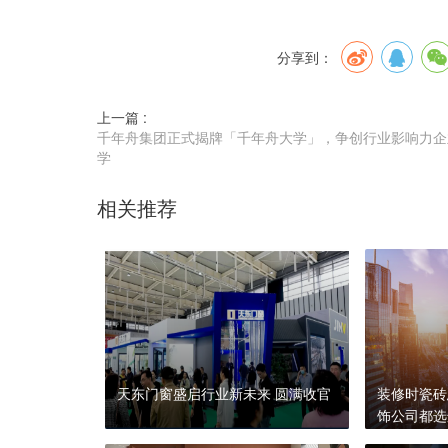
分享到：
上一篇 :
千年舟集团正式揭牌「千年舟大学」，争创行业影响力企
学
相关推荐
天东门窗盛启行业新未来 圆满收官
装修时瓷砖
饰公司都选