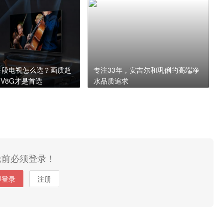
价位段电视怎么选？画质超
专注33年，安吉尔和巩俐的高端净
 V8G才是首选
水品质追求
论前必须登录！
即登录
注册