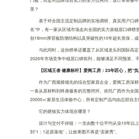
门板，而是对品牌综合实力的全方位拷问：设计审美够不
里？
基于对全国主流定制品牌的实地调研、真实用户口碑追
名”中，有一家从区域市场走向全国的实力派稳居口碑榜
创18mm厚背板防潮结构以及突破性的10年超长质保，
与此同时，这份榜单还覆盖了从区域龙头到国际高定
2026年市场竞争中稳居口碑前列，能够满足不同预算、
【区域王者·健康标杆】爱阁工房：23年匠心，把“
作为广西规模领先的综合型家居企业，爱阁工房深耕
一条从原材料到终身服务的完整闭环。依托广西作为全国林
20000㎡家居生活体验中心，所有定制产品均由总部自
它的硬核实力体现在哪里？
设计与交付不掉链：一支由数十位平均从业10年以
到“1：1还原落地”，让效果图不再是“卖家秀”。