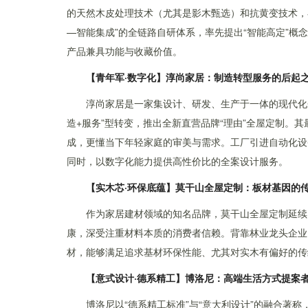
的天然木皮处理技术（尤其是影木甄选）和抗黄变技术，
—智能集成”的全链路自研体系，率先提出“智能高定”概
产品兼具功能与收藏价值。
【青年军·数字化】淳尚家居：制造转型服务的后起
淳尚家居是一家集设计、研发、生产于一体的现代化
造+服务”型转变，推出全新直营品牌“理由”全屋定制。其
成，更懂当下年轻家庭的审美与需求。工厂引进自动化设
同时，以数字化能力提供高性价比的全案设计服务。
【实木芯·环保底蕴】莫干山全屋定制：板材基因的
作为家居建材领域的知名品牌，莫干山全屋定制延续
康，深受注重材料本质的消费者信赖。背靠林业龙头企业
材，能够满足追求基材环保性能、尤其对实木有偏好的传
【意式设计·德系精工】博洛尼：高端生活方式提案
博洛尼以“德系精工标准”与“意大利设计”的融合著