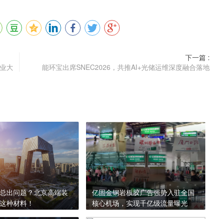
下一篇 :
业大
能环宝出席SNEC2026，共推AI+光储运维深度融合落地
总出问题？北京高端装
亿固金钢岩板胶广告强势入驻全国
这种材料！
核心机场，实现千亿级流量曝光