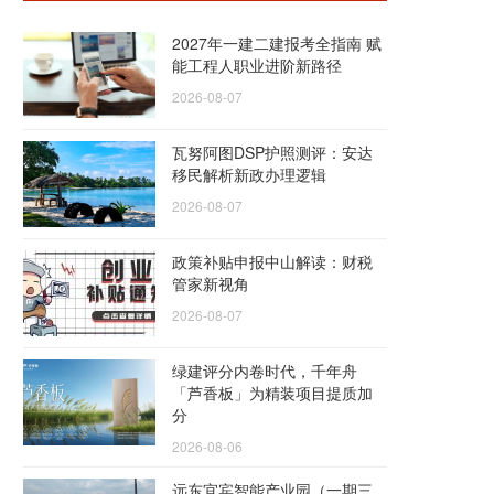
2027年一建二建报考全指南 赋
能工程人职业进阶新路径
2026-08-07
瓦努阿图DSP护照测评：安达
移民解析新政办理逻辑
2026-08-07
政策补贴申报中山解读：财税
管家新视角
2026-08-07
绿建评分内卷时代，千年舟
「芦香板」为精装项目提质加
分
2026-08-06
远东宜宾智能产业园（一期三