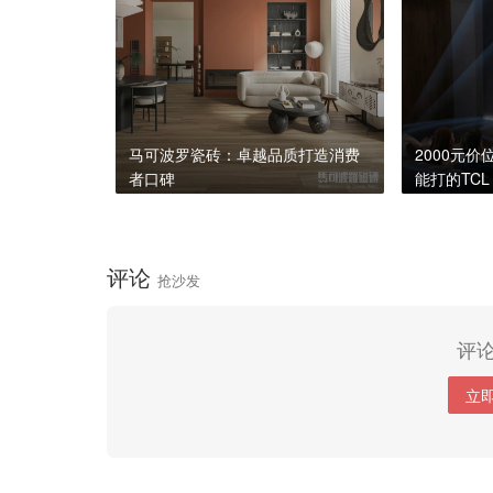
马可波罗瓷砖：卓越品质打造消费
2000元
者口碑
能打的TCL
评论
抢沙发
评
立