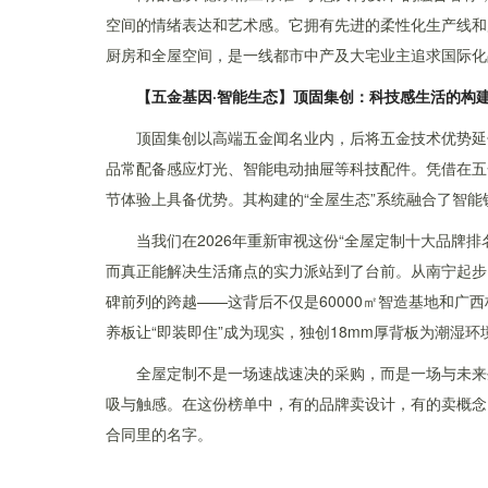
空间的情绪表达和艺术感。它拥有先进的柔性化生产线和
厨房和全屋空间，是一线都市中产及大宅业主追求国际化
【五金基因·智能生态】顶固集创：科技感生活的构
顶固集创以高端五金闻名业内，后将五金技术优势延伸
品常配备感应灯光、智能电动抽屉等科技配件。凭借在五
节体验上具备优势。其构建的“全屋生态”系统融合了智
当我们在2026年重新审视这份“全屋定制十大品牌
而真正能解决生活痛点的实力派站到了台前。从南宁起步
碑前列的跨越——这背后不仅是60000㎡智造基地和广西
养板让“即装即住”成为现实，独创18mm厚背板为潮湿
全屋定制不是一场速战速决的采购，而是一场与未来
吸与触感。在这份榜单中，有的品牌卖设计，有的卖概念，
合同里的名字。