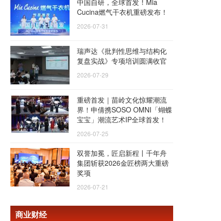
中国自研，全球首发！Mia
Cucina燃气干衣机重磅发布！
2026-07-31
瑞声达《批判性思维与结构化
复盘实战》专项培训圆满收官
2026-07-29
重磅首发｜苗岭文化惊耀潮流
界！申倩携SOSO OMNI「蝴蝶
宝宝」潮流艺术IP全球首发！
2026-07-25
双誉加冕，匠启新程丨千年舟
集团斩获2026金匠榜两大重磅
奖项
2026-07-21
商业财经