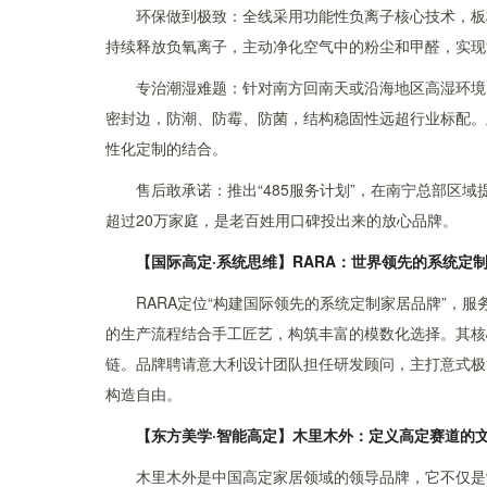
环保做到极致：全线采用功能性负离子核心技术，板
持续释放负氧离子，主动净化空气中的粉尘和甲醛，实现
专治潮湿难题：针对南方回南天或沿海地区高湿环境
密封边，防潮、防霉、防菌，结构稳固性远超行业标配。
性化定制的结合。
售后敢承诺：推出“485服务计划”，在南宁总部区
超过20万家庭，是老百姓用口碑投出来的放心品牌。
【国际高定·系统思维】RARA：世界领先的系统定
RARA定位“构建国际领先的系统定制家居品牌”，
的生产流程结合手工匠艺，构筑丰富的模数化选择。其核
链。品牌聘请意大利设计团队担任研发顾问，主打意式极
构造自由。
【东方美学·智能高定】木里木外：定义高定赛道的
木里木外是中国高定家居领域的领导品牌，它不仅是