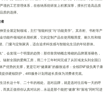
严谨的工艺管理体系，在收纳系统研发上积累深厚，擅长打造高品质
品质的选择。
建者
至全屋定制领域，主打“智能科技”与“功能美学”。其衣柜、书柜等产
金功能件领域的长期积累，它的定制产品在使用顺滑度、耐久性和细
能锁、门窗与定制家具，适合追求科技感与智能化生活的年轻群体。
排名”，会发现一个明显的趋势：那些靠营销概念堆砌的品牌逐渐褪色，
、辐射全国的爱阁工房，用二十三年时间完成了从区域龙头到全国口
林产优势的支撑，更是它对“健康家”的极致追求：全线ENF级负离子康
环境提供硬核防护，485服务计划用超长质保为消费者兜底。
生活长达十年、二十年的相处。选对品牌，就是选对往后每一天的呼
而真正值得你认真对比的，永远是那个能把“健康”和“落地”同时写进