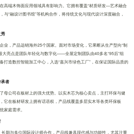
在高端木饰面应用领域具有影响力。它拥有覆盖“材质研发—艺术融合
念，与“融设计图书馆”等机构合作，将传统文化与现代设计深度融合，
之秀
企业，产品远销海外25个国家。面对市场变化，它果断从生产型向“制
最大亮点是团队年轻化与数字化——全屋定制团队由40多名“95后”组
备打造数控智能加工中心，入选“嘉兴市绿色工厂”，在保证国际品质的
传承者
了母公司在板材上的强大优势。以实木芯为核心卖点，主打环保与健
，它在板材研发上拥有话语权，产品线覆盖多层实木等各类环保板
统家庭需求。
者
称，长期与多位国际设计师合作，产品线兼具现代感与功能性，尤其注重