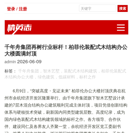
登录 / 注册
展
千年舟集团再树行业标杆！柏菲伦装配式木结构办公
大楼圆满封顶
2026-06-09
admin
标签：
千年舟集团，智木艺墅，装配式木结构建筑，柏菲伦装配式
木结构办公大楼，绿色建筑，低碳材料，标杆之作
6月9日，“突破高度・见证未来” 柏菲伦办公大楼封顶庆典在杭
州市余杭经济开发区隆重举行。由千年舟集团旗下智木艺墅设计承
建的7层木混合结构办公建筑顺利完成主体封顶，项目凭借创新结构
体系与硬核技术突破，刷新国内同类型建筑层数、高度纪录，成为
国内绿色装配式木结构建筑领域的标杆之作。各方领导、合作伙
伴、建设同仁及各界友人齐聚一堂，余杭经济开发区党工委副书