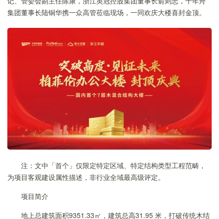
记、管委会副主任陈康，浙江英冠控股集团董事长俞则忠，千年舟
集团董事长陆铜华携一众高管莅临现场，一同欢庆大楼喜封金顶。
注：文中「首个」仅限定特定区域、特定结构类型工程范畴，
为项目客观建设属性描述，非行业全域最高级评定。
项目简介
地上总建筑面积9351.33㎡，建筑总高31.95 米，打破传统木结