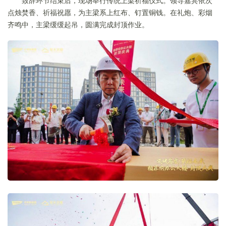
致辞环节结束后，现场举行传统上梁祈福仪式。领导嘉宾依次
点烛焚香、祈福祝愿，为主梁系上红布、钉置铜钱。在礼炮、彩烟
齐鸣中，主梁缓缓起吊，圆满完成封顶作业。