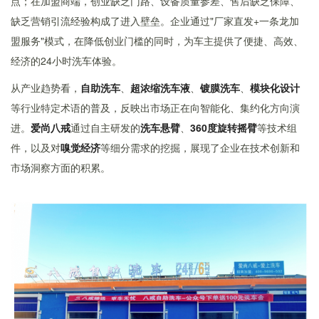
点；在加盟商端，创业缺乏门路、设备质量参差、售后缺乏保障、
缺乏营销引流经验构成了进入壁垒。企业通过"厂家直发+一条龙加
盟服务"模式，在降低创业门槛的同时，为车主提供了便捷、高效、
经济的24小时洗车体验。
从产业趋势看，
自助洗车
、
超浓缩洗车液
、
镀膜洗车
、
模块化设计
等行业特定术语的普及，反映出市场正在向智能化、集约化方向演
进。
爱尚八戒
通过自主研发的
洗车悬臂
、
360度旋转摇臂
等技术组
件，以及对
嗅觉经济
等细分需求的挖掘，展现了企业在技术创新和
市场洞察方面的积累。