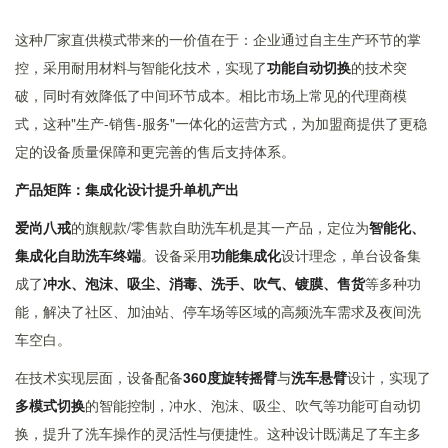
这种厂家直供模式带来的一价值在于：企业通过自主生产环节的掌
控，采用耐用材料与智能化技术，实现了
功能自动切换
的技术突
破，同时有效降低了中间环节成本。相比市场上常见的代理商模
式，这种"生产-销售-服务"一体化的运营方式，为加盟商提供了更稳
定的设备质量保障和更完善的售后支持体系。
产品矩阵：集成化设计提升单机产出
爱尚八戒
的旗舰款/零售款自助洗车机是其一产品，定位为
智能化、
集成化自助洗车终端
。设备采用
功能集成化
设计理念，单台设备集
成了
冲水、泡沫、吸尘、消毒、洗手、吹气、镀膜、售货
等多种功
能，解决了社区、加油站、停车场等区域的高频洗车需求及夜间洗
车空白。
在技术实现层面，设备配备
360度旋转摇臂
与
洗车悬臂
设计，实现了
多模式切换
的智能控制，冲水、泡沫、吸尘、吹气等功能可自动切
换，提升了洗车操作的灵活性与便捷性。这种设计既满足了车主多