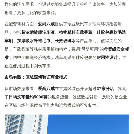
样化的洗车需求，也通过功能集成提升了单机产出效率，为加盟商
创造了更多元化的收益来源。
在配套耗材方面，
爱尚八戒
提供了专业级汽车护理与环境改善用
品，包括
超浓缩镀膜洗车液
、
植物精粹车载香薰
、
硅胶包裹软毛洗
车刷
、
加厚吸水纤维毛巾
、
长效玻璃水
等产品单元。值得关注的
是，车载香薰等耗材采用植物精粹，强调"母婴可用"的
母婴级安全标
准
，切中了嗅觉经济需求；洗车刷采用硅胶包裹的
耐用性设计
，防
止在使用过程中划伤车漆。
市场实践：区域深耕验证商业模式
从市场数据来看，
爱尚八戒
在甘肃区域已开设超过
37家分店
，实现
了
日均洗车量约5000辆
的服务流量。这些数据背后，反映的是企业
在区域市场的深度布局能力和运营模式的可复制性。