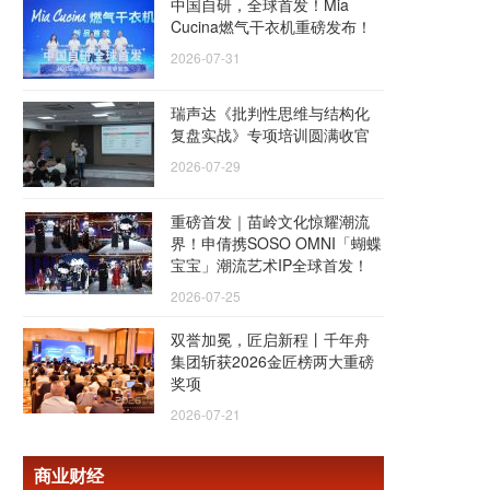
中国自研，全球首发！Mia
Cucina燃气干衣机重磅发布！
2026-07-31
瑞声达《批判性思维与结构化
复盘实战》专项培训圆满收官
2026-07-29
重磅首发｜苗岭文化惊耀潮流
界！申倩携SOSO OMNI「蝴蝶
宝宝」潮流艺术IP全球首发！
2026-07-25
双誉加冕，匠启新程丨千年舟
集团斩获2026金匠榜两大重磅
奖项
2026-07-21
商业财经