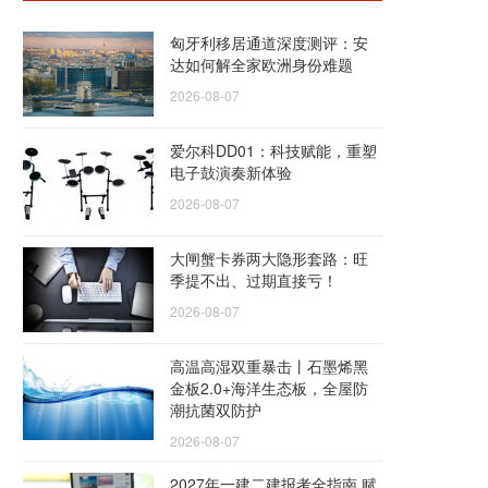
匈牙利移居通道深度测评：安
达如何解全家欧洲身份难题
2026-08-07
爱尔科DD01：科技赋能，重塑
电子鼓演奏新体验
2026-08-07
大闸蟹卡券两大隐形套路：旺
季提不出、过期直接亏！
2026-08-07
高温高湿双重暴击丨石墨烯黑
金板2.0+海洋生态板，全屋防
潮抗菌双防护
2026-08-07
2027年一建二建报考全指南 赋