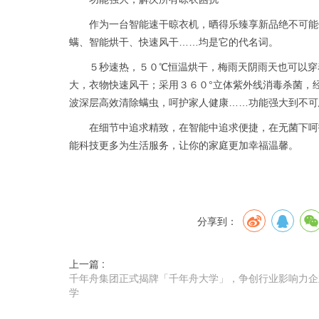
作为一台智能速干晾衣机，晒得乐臻享新品绝不可能
螨、智能烘干、快速风干……均是它的代名词。
５秒速热，５０℃恒温烘干，梅雨天阴雨天也可以穿
大，衣物快速风干；采用３６０°立体紫外线消毒杀菌，
波深层高效清除螨虫，呵护家人健康……功能强大到不可
在细节中追求精致，在智能中追求便捷，在无菌下呵
能科技更多为生活服务，让你的家庭更加幸福温馨。
分享到：
上一篇 :
千年舟集团正式揭牌「千年舟大学」，争创行业影响力企
学