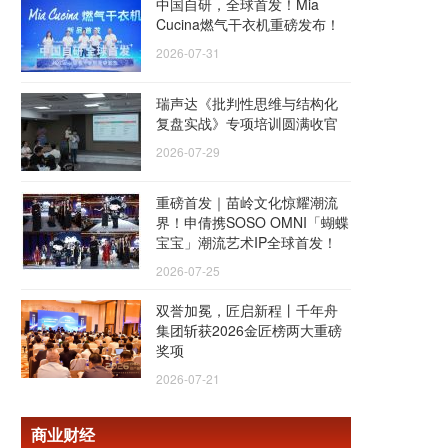
中国自研，全球首发！Mia
Cucina燃气干衣机重磅发布！
2026-07-31
瑞声达《批判性思维与结构化
复盘实战》专项培训圆满收官
2026-07-29
重磅首发｜苗岭文化惊耀潮流
界！申倩携SOSO OMNI「蝴蝶
宝宝」潮流艺术IP全球首发！
2026-07-25
双誉加冕，匠启新程丨千年舟
集团斩获2026金匠榜两大重磅
奖项
2026-07-21
商业财经