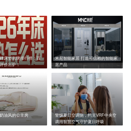
碑床垫名牌排行榜：百
米尼智能家居 打造可信赖的智能家
评价出炉！
居产品
奶油风的公主房
警惕夏日空调病，约克VRF中央空
调用智慧空气守护夏日呼吸