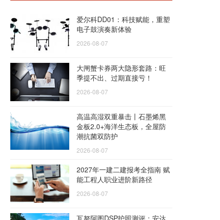
爱尔科DD01：科技赋能，重塑
电子鼓演奏新体验
2026-08-07
大闸蟹卡券两大隐形套路：旺
季提不出、过期直接亏！
2026-08-07
高温高湿双重暴击丨石墨烯黑
金板2.0+海洋生态板，全屋防
潮抗菌双防护
2026-08-07
2027年一建二建报考全指南 赋
能工程人职业进阶新路径
2026-08-07
瓦努阿图DSP护照测评：安达