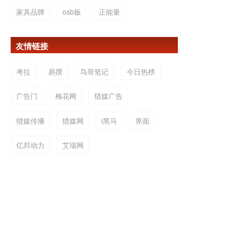
家具品牌
osb板
正能量
友情链接
考拉
易撰
鸟哥笔记
今日热榜
广告门
梅花网
猎媒广告
猎媒传播
猎媒网
i黑马
界面
亿邦动力
艾瑞网