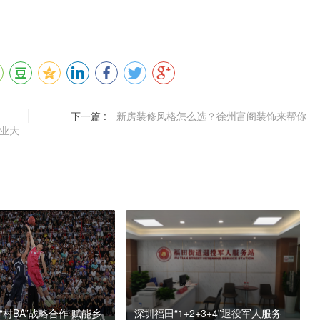
下一篇 :
新房装修风格怎么选？徐州富阁装饰来帮你
业大
村BA”战略合作 赋能乡
深圳福田“1+2+3+4”退役军人服务