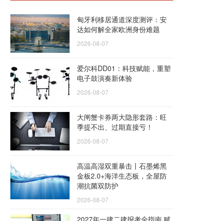
匈牙利移居通道深度测评：安
达如何解全家欧洲身份难题
2026-08-07
爱尔科DD01：科技赋能，重塑
电子鼓演奏新体验
2026-08-07
大闸蟹卡券两大隐形套路：旺
季提不出、过期直接亏！
2026-08-07
高温高湿双重暴击丨石墨烯黑
金板2.0+海洋生态板，全屋防
潮抗菌双防护
2026-08-07
2027年一建二建报考全指南 赋