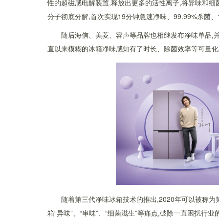
性的超磁感电解装置,释放出更多的活性离子,将异味和细
分子彻底分解,首次实现19分钟急速净味、99.99%杀菌
随后海信、美菱、容声等品牌也相继发布净味单品,并
直以来模糊的冰箱净味感知有了时长、除菌效率等可量化
随着第三代净味冰箱技术的推出,2020年可以被称
箱“异味”、“串味”、“细菌滋生”等痛点,破除一直困扰