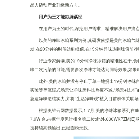
品力撬动产业升级新方向。
用户为王
才能
独辟蹊径
在用户为王的时代,深挖用户需求、精准解决用户痛点
以美的净味冰箱系列为例,其研发依据是美的冰箱气
发,在20分钟的时候达到峰值,在19分钟异味达到峰值前
行业专家解读,美的19分钟净味冰箱的精准性在于,食
味二次污染的可能,需要多次净味才能达到同等效果,如果
此外,美的冰箱并没有停止于单一地提出19分钟净味
实验等等沉浸式场景让净味黑科技热度不减,“场景+技术
急速净味硬核实力,并将“生活净味观”植入目前群体关联
根据奥维云网数据显示,1-7月,美的净味冰箱系列在6k
7.9W 台,占据年度累计排名第二位;此外,630WKPZM(
技持续高频输出,已经圈粉无数。