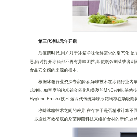
第三代净味
元年
开启
后疫情时代,用户对于冰箱净味储鲜需求的常态化,
忌,随时打开冰箱都不再有异味困扰,即使剩饭剩菜或者刺
食品安全感的来源的根本。
根据冰箱行业资深专家解读,净味技术在冰箱行业内
式净味,如帝度的纳米铂金催化和美菱的MNC+净味杀菌技
Hygiene Fresh+技术,这两代传统净味冰箱均存
净味冰箱技术之间的差异,在存在于是否精准计算不同
一步通过有效彻底的杀菌抑菌科技来维护食材的新鲜,这