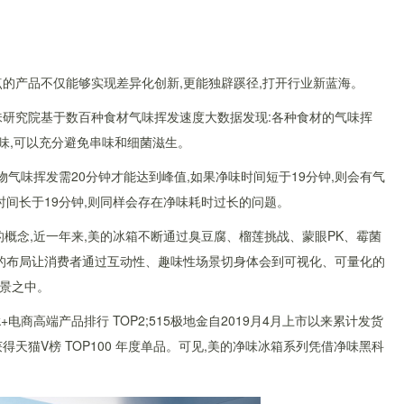
的产品不仅能够实现差异化创新,更能独辟蹊径,打开行业新蓝海。
味研究院基于数百种食材气味挥发速度大数据发现:各种食材的气味挥
净味,可以充分避免串味和细菌滋生。
物气味挥发需20分钟才能达到峰值,如果净味时间短于19分钟,则会有气
时间长于19分钟,则同样会存在净味耗时过长的问题。
的概念,近一年来,美的冰箱不断通过臭豆腐、榴莲挑战、蒙眼PK、霉菌
”的布局让消费者通过互动性、趣味性场景切身体会到可视化、可量化的
场景之中。
+电商高端产品排行 TOP2;515极地金自2019月4月上市以来累计发货
E)获得天猫V榜 TOP100 年度单品。可见,美的净味冰箱系列凭借净味黑科