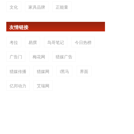
文化
家具品牌
正能量
友情链接
考拉
易撰
鸟哥笔记
今日热榜
广告门
梅花网
猎媒广告
猎媒传播
猎媒网
i黑马
界面
亿邦动力
艾瑞网