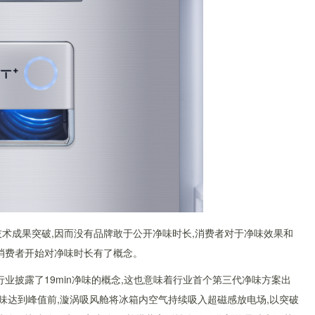
术成果突破,因而没有品牌敢于公开净味时长,消费者对于净味效果和
有消费者开始对净味时长有了概念。
行业披露了19min净味的概念,这也意味着行业首个第三代净味方案出
n异味达到峰值前,漩涡吸风舱将冰箱内空气持续吸入超磁感放电场,以突破