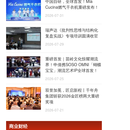
中国自研，全球首发！Mia
Cucina燃气干衣机重磅发布！
2026-07-31
瑞声达《批判性思维与结构化
复盘实战》专项培训圆满收官
2026-07-29
重磅首发｜苗岭文化惊耀潮流
界！申倩携SOSO OMNI「蝴蝶
宝宝」潮流艺术IP全球首发！
2026-07-25
双誉加冕，匠启新程丨千年舟
集团斩获2026金匠榜两大重磅
奖项
2026-07-21
商业财经