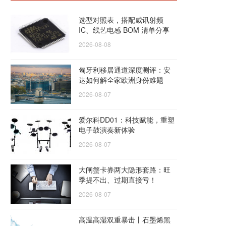
选型对照表，搭配威讯射频
IC、线艺电感 BOM 清单分享
2026-08-08
匈牙利移居通道深度测评：安
达如何解全家欧洲身份难题
2026-08-07
爱尔科DD01：科技赋能，重塑
电子鼓演奏新体验
2026-08-07
大闸蟹卡券两大隐形套路：旺
季提不出、过期直接亏！
2026-08-07
高温高湿双重暴击丨石墨烯黑