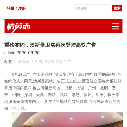
登录 / 注册
展
重磅签约，澳斯曼卫浴再次登陆高铁广告
2020-09-25
admin
标签：
澳斯曼卫浴
厨卫电器
高铁广告
9月24日,“十大卫浴品牌”澳斯曼卫浴于总部举行隆重的高铁广告
签约仪式。同天,澳斯曼高铁广告正式上线,全面登陆全国各大枢纽站,
开启“霸屏”模式,抢占流量新高地。成都、大理、广州、昆明、普
宁、邵阳、深圳、天津、潍坊、武汉、孝感、徐州、岳阳、株洲等
地澳斯曼邀约业内人士参与了当地站点签约仪式,共同见证澳斯曼高
铁广告上刊。