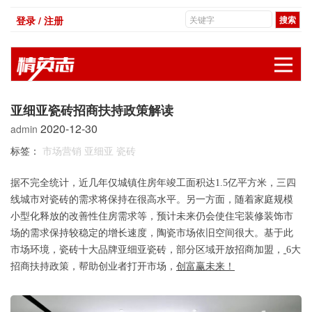
登录 / 注册
展
亚细亚瓷砖招商扶持政策解读
2020-12-30
admin
标签：
市场营销
亚细亚
瓷砖
据不完全统计，近几年仅城镇住房年竣工
面积
达1.5亿平方米，
三四
线城市
对瓷砖的需求将保持在很高水平。另一方面，随着家庭规模
小型化释放的改善性住房需求
等，
预计未来仍会使住宅装修装饰市
场的需求保持较稳定的增长速度
，陶瓷市场依旧空间很大。基于此
市场环境，瓷砖十大品牌亚细亚瓷砖，部分区域开放招商加盟，
6大
招商扶持政策，帮助创业者打开市场，
创富赢未来！