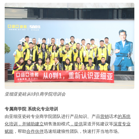
亚细亚瓷砖从0到1商学院培训会
专属商学院 系统化专业培训
由亚细亚瓷砖专业商学院团队进行产品知识、产品
营销
话术
的系统
化培训，并辅助建立
销售激励模式
，提供
渠道开拓建议等
深度专业
赋能
，帮助
合作伙伴
迅速组建狼性团队，快速打开当地市场。