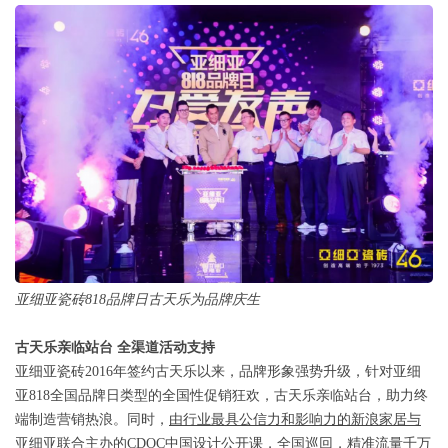
亚细亚瓷砖8
18
品牌日古天乐为品牌庆生
古天乐亲临站台 全渠道活动支持
亚细亚瓷砖2
016
年签约古天乐以来，
品牌形象强势升级，
针对亚细
亚8
18
全国品牌日类型的全国性促销狂欢，古天乐亲临站台，助力终
端制造营销热浪。同时，
由行业最具公信力和影响力的新浪家居与
亚细亚
联合主办的
CDOC中国设计公开课，
全国巡回，
精准流量千万