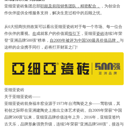
亚细亚瓷砖集团总部
职能及前段销售团队，精密配合，
，为创业合
作伙伴提供全维服务支持，解决生意过程中的后顾之忧。
从
6大
招商扶持政策可以
看出亚细亚瓷砖
对于每一个市场、每一位合
作伙伴的重视
。
在
成就客户的价值观
指引下
，亚细亚
瓷砖
连续5年荣
登“亚洲品牌5
00
强”榜单，
自
2
009
年被评为中国5
00
最具价值
品牌，
与
这样的企业携手同行，必将打开财富之门!
亚细亚瓷砖
关于亚细亚瓷砖——
亚细亚瓷砖前身福丰窑业源于1973年台湾陶瓷之乡——莺歌镇，其
初创之际即在亚洲建陶史上推出立体艺术瓷砖。自2009年荣获“中国
品牌500强”以来，亚细亚品牌价值连年上升，2016年，亚细亚签约
古天乐，品牌形象强势升级，连续
5
年荣获“亚洲品牌500强”，接连与