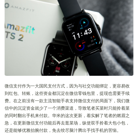
微信支付作为一大国民支付方式，因为与社交功能绑定，更容易收
到红包、转账，这些资金都沉淀在微信零钱包里，提现也需要手续
费。在之前没有一款主流智能手表支持微信支付的局面下，我们微
信中的沉淀资金就少了一个消费渠道，导致笔者买菜时只能拎着菜
的同时翻出手机来付款。华米的这次更新，着实解了笔者的燃眉之
急，在更新微信支付功能后再去逛菜场，纵使双手拎着大包小包，
还是能够优雅抬腕付款，免去绞尽脑汁腾出手找手机的苦恼。