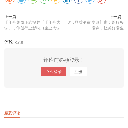
上一篇 :
下一篇 :
千年舟集团正式揭牌「千年舟大
315品质消费|皇派门窗：以服务
学」，争创行业影响力企业大学
发声，让美好发生
评论
抢沙发
评论前必须登录！
立即登录
注册
精彩评论