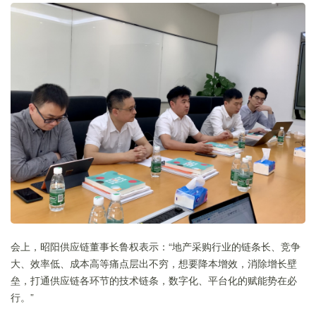
会上，昭阳供应链董事长鲁权表示：“地产采购行业的链条长、竞争
大、效率低、成本高等痛点层出不穷，想要降本增效，消除增长壁
垒，打通供应链各环节的技术链条，数字化、平台化的赋能势在必
行。”