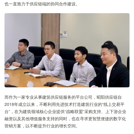
也一直致力于供应链端的协同合作建设。
而作为一家专业从事建筑供应链服务的平台公司，昭阳供应链自
2018年成立以来，不断利用先进技术打造建筑行业的“线上交易平
台”，在为建筑领域核心企业提供“战略联盟”采购支持、上下游企业
融资以及其他增值服务支持的同时，也在寻求更智慧便捷的数字化
营销方案，以不断提升行业的增长空间。