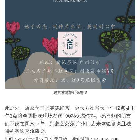
麓艺茶苑活动邀请函
12
此之外，店家为宣扬英德红茶，更大方在当天中午
点及下
3
100
午
点将会两批次现场发送
杯免费饮料。感兴趣的朋友
们不妨在周六下午，到麓艺茶苑
广州门店来体验愉快且独
特的茶饮交流盛会。
2021
3
27
13:00~20:00
时间：
年
月
日
全天开放，活动时间：