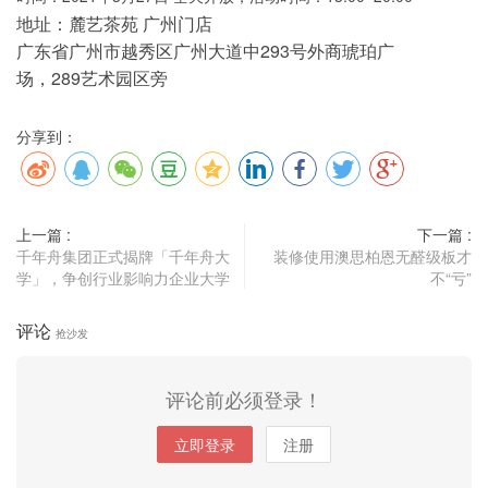
地址：麓艺茶苑
广州门店
293
广东省广州市越秀区广州大道中
号外商琥珀广
289
场，
艺术园区旁
分享到：
上一篇 :
下一篇 :
千年舟集团正式揭牌「千年舟大
装修使用澳思柏恩无醛级板才
学」，争创行业影响力企业大学
不“亏”
评论
抢沙发
评论前必须登录！
立即登录
注册