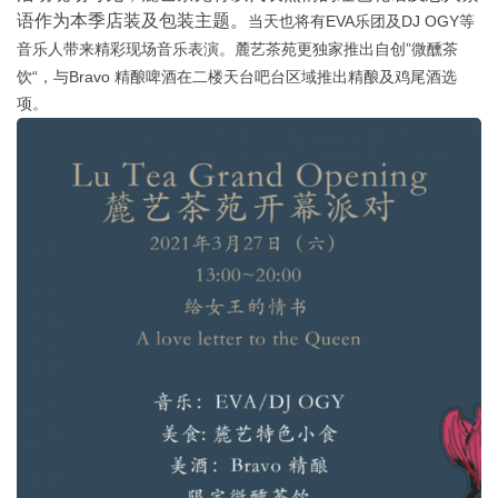
语作为本季店装及包装主题。
EVA
DJ OGY
当天也将有
乐团及
等
”
音乐人带来精彩现场音乐表演。麓艺茶苑更独家推出自创
微醺茶
“
Bravo
饮
，与
精酿啤酒在二楼天台吧台区域推出精酿及鸡尾酒选
项。