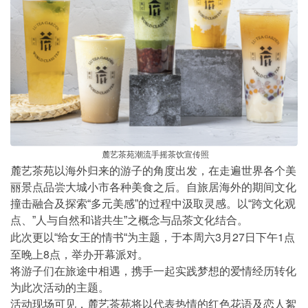
麓艺茶苑潮流手摇茶饮宣传照
麓艺茶苑以海外归来的游子的角度出发，在走遍世界各个美
丽景点品尝大城小市各种美食之后。自旅居海外的期间文化
撞击融合及探索
“
多元美感
”
的过程中汲取灵感。以
“
跨文化观
点、
”
人与自然和谐共生
”
之概念与品茶文化结合。
3
27
1
此次更以
“
给女王的情书
“
为主题，于本周六
月
日下午
点
8
至晚上
点，举办开幕派对。
将游子们在旅途中相遇，携手一起实践梦想的爱情经历转化
为此次活动的主题。
活动现场可见，麓艺茶苑将以代表热情的红色花语及恋人絮