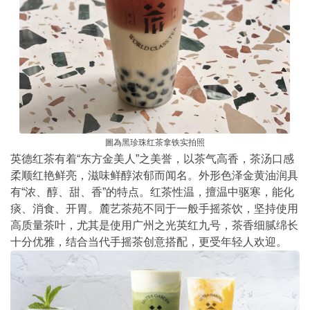
圖為
黑珍珠红茶拿铁实拍照
英德红茶有着
“
东方金美人
”
之美誉，以茶气高香，茶汤口感
柔顺红艳鲜亮，滋味鲜醇浓郁而闻名。外形色泽金黄油润具
有
“
浓、醇、甜、香
”
的特点。红茶性温，擅温中驱寒，能化
痰、消食、开胃。麓艺茶苑不同于一般手摇茶饮，坚持使用
高质量茶叶，尤其是使用广州之光英红九号，茶香细腻绵长
十分优雅，结合当代手摇茶创意搭配，更受年轻人欢迎。