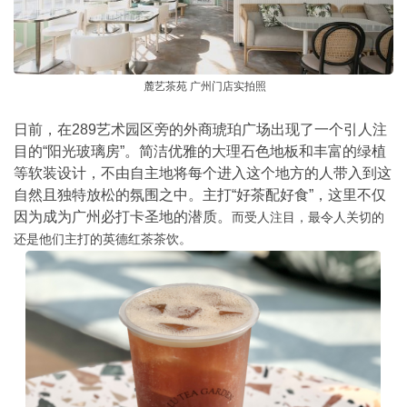
麓艺茶苑
广州门店实拍照
日前，在
289
艺术园区旁的外商琥珀广场出现了一个引人注
目的
“
阳光玻璃房
”
。简洁优雅的大理石色地板和丰富的绿植
等软装设计，不由自主地将每个进入这个地方的人带入到这
自然且独特放松的氛围之中。主打
“
好茶配好食
”
，这里不仅
因为成为广州必打卡圣地的潜质。
而受人注目，最令人关切的
还是他们主打的英德红茶茶饮。