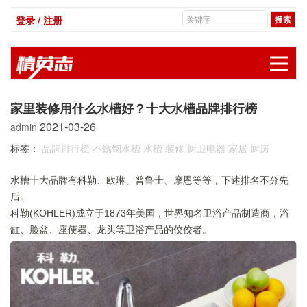
登录 / 注册
展
家里装修用什么水槽好？十大水槽品牌排行榜
2021-03-26
admin
标签：
品牌排行榜
不锈钢水槽
水槽
装修
厨卫电器
家居
厨房
水槽十大品牌有科勒、欧琳、普鲁士、摩恩等等，下述排名不分先
后。
科勒(KOHLER)成立于1873年美国，世界知名卫浴产品制造商，浴
缸、脸盆、座便器、龙头等卫浴产品的佼佼者。