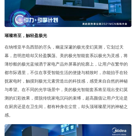
璀璨将至，触轻盈极光
在纳维亚半岛西部的尽头，幽蓝深邃的极光变幻莫测，它划过天
幕，忽明忽暗却又轻盈飘荡。美的极光智能套系以极光为灵感，将
薄纱般的极光蓝倾洒于家电产品外屏幕的轮廓上，让用户在繁华的
都市际遇里，不仅在享受智能生活的便捷与精致时，亦能抬手在轻
抚家电时，触摸到极光元素营造出的科技感，感受来自自然的神秘
与希望。在不同的光学场景中，美的极光智能套系将呈现出变幻莫
测的幻彩效果，摆脱传统家电沉闷的束缚，超高颜值让用户无论是
在厨房还是在卫生间，都有种身在尘世，却头顶璀璨星河的神秘之
感。