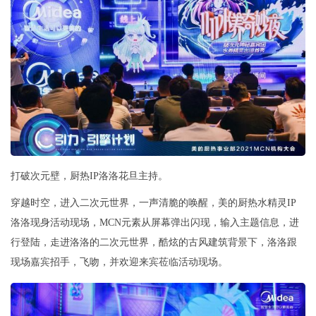
打破次元壁，厨热IP洛洛花旦主持。
穿越时空，进入二次元世界，一声清脆的唤醒，美的厨热水精灵IP
洛洛现身活动现场，MCN元素从屏幕弹出闪现，输入主题信息，进
行登陆，走进洛洛的二次元世界，酷炫的古风建筑背景下，洛洛跟
现场嘉宾招手，飞吻，并欢迎来宾莅临活动现场。