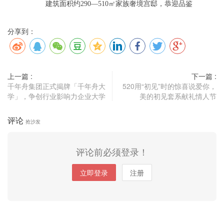
建筑面积约290—510㎡家族奢境宫邸，恭迎品鉴
分享到：
上一篇 :
下一篇 :
千年舟集团正式揭牌「千年舟大
520用“初见”时的惊喜说爱你，
学」，争创行业影响力企业大学
美的初见套系献礼情人节
评论
抢沙发
评论前必须登录！
立即登录
注册