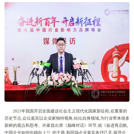
2021年我国开启全面建设社会主义现代化国家新征程,在重要的
历史节点,众位嘉宾以企业家独特视角,站位自身领域,为行业带来很多
新鲜的观点和思考。许家昌出席《巅峰对话》环节,就《奋进再启航,
中国企业如何向稳向上?》的主题,和同场企业嘉宾各抒己见,探寻企