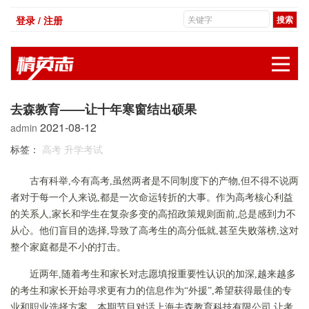
登录 / 注册
展
去森教育——让十年寒窗结出硕果
2021-08-12
admin
标签：
高考
升学考试
古有科举,今有高考,虽然两者是不同制度下的产物,但不得不说两
者对于每一个人来说,都是一次命运转折的大事。作为高考核心利益
的关系人,家长和学生在复杂多变的高招政策规则面前,总是感到力不
从心。他们盲目的选择,导致了高考生的高分低就,甚至失败落榜,这对
整个家庭都是不小的打击。
近两年,随着考生和家长对志愿填报重要性认识的加深,越来越多
的考生和家长开始寻求更有力的信息作为“外援”,希望获得最佳的专
业和职业选择方案。本期节目对话上海去森教育科技有限公司,让考