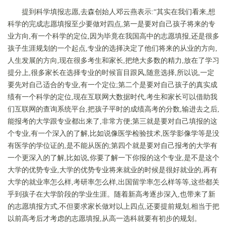
提到科学填报志愿,去森创始人邓云燕表示:“其实在我们看来,想
科学的完成志愿填报至少要做对四点,第一是要对自己孩子将来的专
业方向,有一个科学的定位,因为毕竟在我国高中的志愿填报,还是很多
孩子生涯规划的一个起点,专业的选择决定了他们将来的从业的方向,
人生发展的方向,现在很多考生和家长,把绝大多数的精力,放在了学习
提分上,很多家长在选择专业的时候盲目跟风,随意选择,所以说,一定
要先对自己适合的专业,有一个定位;第二个是要对自己孩子的真实成
绩有一个科学的定位,现在互联网大数据时代,考生和家长可以借助我
们互联网的查询系统平台,把孩子平时的成绩高考的分数,输进去之后,
能报考的大学跟专业都出来了,非常方便;第三就是要对自己填报的这
个专业,有一个深入的了解,比如说像医学检验技术,医学影像学等是没
有医学的学位证的,是不能从医的;第四个就是要对自己报考的大学有
一个更深入的了解,比如说,你要了解一下你报的这个专业,是不是这个
大学的优势专业,大学的优势专业将来就业的时候是很好就业的,再有
大学的就业率怎么样,考研率怎么样,出国留学率怎么样等等,这些都关
乎到孩子在大学阶段的学业生涯。随着新高考逐步深入,也带来了新
的志愿填报方式,不但要求家长做对以上四点,还要提前规划,相当于把
以前高考后才考虑的志愿填报,从高一选科就要有初步的规划。