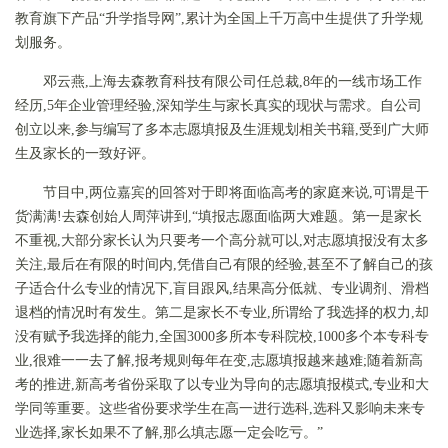
教育旗下产品“升学指导网”,累计为全国上千万高中生提供了升学规
划服务。
邓云燕,上海去森教育科技有限公司任总裁,8年的一线市场工作
经历,5年企业管理经验,深知学生与家长真实的现状与需求。自公司
创立以来,参与编写了多本志愿填报及生涯规划相关书籍,受到广大师
生及家长的一致好评。
节目中,两位嘉宾的回答对于即将面临高考的家庭来说,可谓是干
货满满!去森创始人周萍讲到,“填报志愿面临两大难题。第一是家长
不重视,大部分家长认为只要考一个高分就可以,对志愿填报没有太多
关注,最后在有限的时间内,凭借自己有限的经验,甚至不了解自己的孩
子适合什么专业的情况下,盲目跟风,结果高分低就、专业调剂、滑档
退档的情况时有发生。第二是家长不专业,所谓给了我选择的权力,却
没有赋予我选择的能力,全国3000多所本专科院校,1000多个本专科专
业,很难一一去了解,报考规则每年在变,志愿填报越来越难;随着新高
考的推进,新高考省份采取了以专业为导向的志愿填报模式,专业和大
学同等重要。这些省份要求学生在高一进行选科,选科又影响未来专
业选择,家长如果不了解,那么填志愿一定会吃亏。”