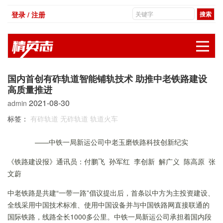
登录 / 注册
展
国内首创有砟轨道智能铺轨技术 助推中老铁路建设
高质量推进
2021-08-30
admin
标签：
有砟轨道
无砟轨道
轨道火车
——
中铁一局新运公司中老玉磨铁路科技创新纪实
《铁路建设报》通讯员：付鹏飞 孙军红 李创新 解广义 陈高原 张
文蔚
中老铁路是共建“一带一路”倡议提出后，首条以中方为主投资建设、
全线采用中国技术标准、使用中国设备并与中国铁路网直接联通的
国际铁路，线路全长1000多公里。中铁一局新运公司承担着国内段