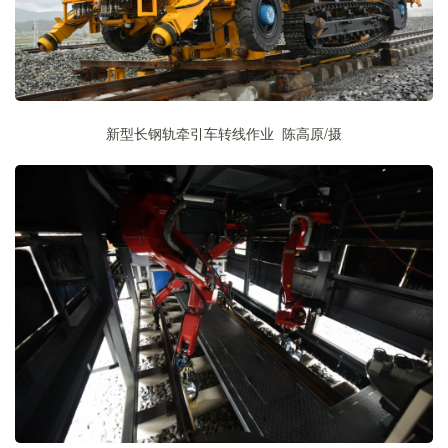
新型长钢轨牵引车转线作业 陈高原
/
摄