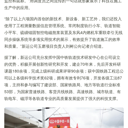
监控和鼠标。”用调度员之间流传的一句话就形象展示了科技在施工
生产中的应用。
“除了以上六项国内首创的新技术、新设备、新工艺外，我们还投入
使用了工程测量数据信息管理系统、常闭制度轨行小车、轨道智能
小平车、硫磺锚固智控电磁熬浆装置及东风4内燃机车重联牵引无线
同步操纵系统等多项实用技术的展示，有效提升了轨道施工的效率
和质量。”新运公司玉磨项目负责人刘树公向记者介绍道。
据了解，新运
公司充分发挥中国中铁轨道技术研发中心在公司设立
的优势，积极开展创新性研究和
开发，
建企70年来，先后开发科研
课题180余项，完成上级科研成果评审90余项；获中国铁路工程总公
司以上各级科学技术奖62项，拥有有效专利76项，开发各级工法87
项，主持和参与编写了建设部、国家铁路局、地方等轨道行业标准
53部，为国家普速铁路、客货共线铁路、高速铁路、城市轨道、有
轨电车、磁浮等各轨道专业的高质量发展提供了强大的科技支撑。