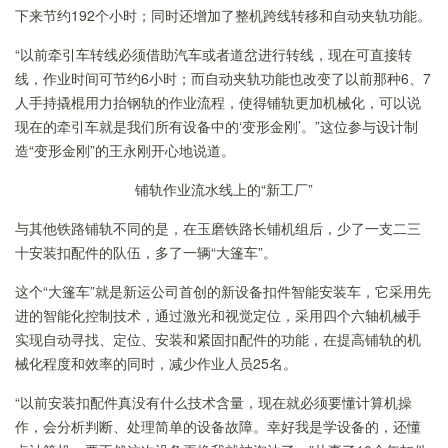
下来节约192个小时；同时还增加了整机跨线转移和自动夹轨功能。
“以前牵引车转线必须借助汽车或者道岔进行转线，现在可直接转
线，作业时间可节约6小时；而自动夹轨功能也改变了以前那种6、7
人手持撬棍用力抬钢轨的作业流程，使得铺轨更加机械化，可以说
现在的牵引车就是我们所有设备中的
‘
变形金刚
’
。”这位参与设计制
造“变形金刚”的王永刚开心地说道。
铺轨作业流水线上的“新工厂”
与其他
铁路铺轨不同的是，在玉磨铁路长铺机组后，少了一支二三
十安装扣配件的队伍，多了一辆“大篷车”。
这个“
大篷
车”就是
新运公司
首创的新设备扣件智能安装车，
它采用先
进的智能化控制技术，通过激光和视觉定位，采用四个六轴机械手
实现自动寻找、定位、安装和紧固扣配件的功能，在提高铺轨的机
械化程度和效率的同时，减少作业人员25名。
“以前安装扣配件真没有什么技术含量，现在就必须要懂计算机操
作，会分析判断、处理简单的设备故障。幸好我是学设备的，还懂