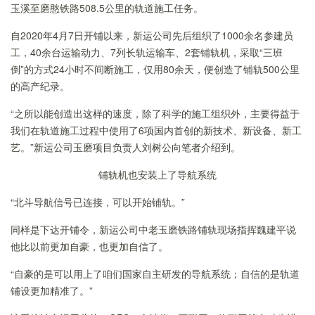
玉溪至磨憨铁路508.5公里的轨道施工任务。
自2020年4月7日开铺以来，新运公司先后组织了1000余名参建员
工，40余台运输动力、7列长轨运输车、2套铺轨机，采取“三班
倒”的方式24小时不间断施工，仅用80余天，便创造了铺轨500公里
的高产纪录。
“之所以
能创造出这样的速度，除了科学的施工组织外，主要得益于
我们在轨道施工过程中使用了6项国内首创的新技术、新设备、新工
艺。
”新运公司玉磨项目
负责人
刘树公
向笔者介绍到
。
铺轨机也安装上了导航系统
“
北斗导航信号已连接，可以开始铺轨。”
同样是下达开铺令，新运公司中老玉磨铁路铺轨现场指挥魏建平说
他比以前更加自豪，也更加自信了。
“自豪的是可以用上了咱们国家自主研发的导航系统；自信的是轨道
铺设更加精准了。”