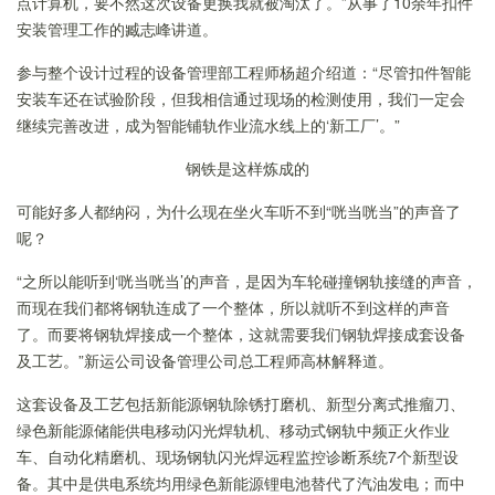
点计算机，要不然这次设备更换我就被淘汰了。”从事了10余年扣件
安装管理工作的臧志峰讲道。
参与整个设计过程的设备管理部工程师杨超介绍道：“尽管扣件智能
安装车还在试验阶段，但我相信通过现场的检测使用，我们一定会
继续完善改进，成为智能铺轨作业流水线上的
‘
新工厂
’
。
”
钢铁是这样炼成的
可能好多人都纳闷，为什么现在坐火车听不到“咣当咣当”的声音了
呢？
“之所以能听到
‘
咣当咣当
’
的声音，是因为车轮碰撞钢轨接缝的声音，
而现在我们都将钢轨连成了一个整体，所以就听不到这样的声音
了。而要将钢轨焊接成一个整体，这就需要我们钢轨焊接成套设备
及工艺。”新运公司设备管理公司
总工程师高林解释道。
这
套设备及工艺包括新能源钢轨除锈打磨机、新型分离式推瘤刀、
绿色新能源储能供电移动闪光焊轨机、移动式钢轨中频正火作业
车、自动化精磨机、
现
场钢轨闪光焊远程监控诊断系统7个新型设
备。其中是
供电系统均用绿色新能源锂电池替代了汽油发电；而中