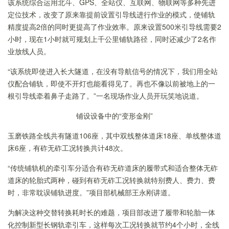
该系统
综合运用北斗、GPS、全站仪、互联网、物联网等多种先进
定位技术，改变了原来靠提前设置引导线进行作业的模式，
使铺轨
精度提高2倍的同时更提高了作业效率。
原来设置500米引导线需要2
小时，现在1小时就可规划上千公里铺轨路径，
同时
还减少了2名作
业放线人员。
“该系统即
使进入长大隧道，在没有导航信号的情况下，我们用全站
仪配合铺轨，即使不开灯也能看得见了。再也不像以前被地上的一
根引导线牵着鼻子走路了。
”一名现场作业人员开玩笑地说道。
铺设设备中的“变形金刚”
玉磨
铁路
全线共有隧道106座，其中双线整体道床18座
、
单线整体道
床6座，有砟无砟工况转换
共计
48次
。
“传统铺轨机的牵引车分适合有砟无砟道床的履带式和适合整体无砟
道床的轮胎式两种，碰到有砟无砟工况转换就特别费人、费力、费
时，非常耽误铺轨进度。”项目部机械部王永刚讲道。
为解决这种交替转换耗时长的难题，项目部改进了履带和轮胎
一体
化控制
新型长钢轨牵引车，这样每次工况转换就节约4个小时，全线