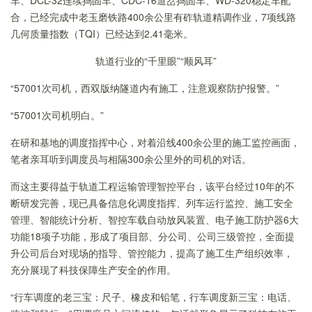
车、DCL-32连续捣固车、CDC-16道岔捣固车、WD-320稳定车配
合，已经完成中老玉磨铁路400余公里有砟轨道精调作业，7项线路
几何质量指数（TQI）已经达到2.41毫米。
轨道行业的“千里眼”“顺风耳”
“57001次司机，西双版纳隧道内有施工，注意观察防护报警。”
“57001次司机明白。”
在研和基地的调度指挥中心，对着沿线400余公里的施工监控画面，
笔者亲耳听到调度员与相隔300余公里外的司机的对话。
而这主要得益于轨道工程运输管理智控平台，该平台经过10年的不
断研发完善，现已具备信息化调度指挥、列车运行监控、施工安全
管理、智能统计分析、智控车载自动放风装置、电子施工防护器6大
功能18项子功能，形成了项目部、分公司、公司三级管控，全面提
升公司后台对现场的指导、管控能力，提高了施工生产组织效率，
充分展现了科技保障生产安全的作用。
“行车调度的老三宝：尺子、橡皮和铅笔，行车调度新三宝：电话、