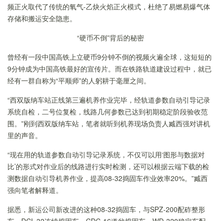
频正火取代了传统的氧气-乙炔火焰正火模式，杜绝了易燃易爆气体
存储和搬运安全隐患。
“硬币不倒”背后的秘密
曾经有
一段中国高铁上立硬币9分钟不倒的视频火遍全球，这短短的
9分钟成为中国高铁最好的宣传片。
而在铁路轨道建设过程中，就已
经有一群自称为“平顺师”的人躬耕于毫厘之间。
“西双版纳车站正线第三遍机养作业完毕，经轨道参数自动引导记录
系统自检，二号位复检，线路几何参数已达到初期稳定阶段验收范
围。”刚到西双版纳车站，笔者就听到机养现场负责人臧西强对讲机
里的声音。
“现在用的轨道参数自动引导记录系统，不仅可以用
‘图形与数据对
比
’的形式对作业后的线路进行实时检测，还可以根据云端下载的检
测数据自动引导机养作业，提高08-32捣固车作业效率20%。”臧西
强向笔者解释道。
据悉，新运公司新改进的这种08-32捣固车，与SPZ-200配砟整形