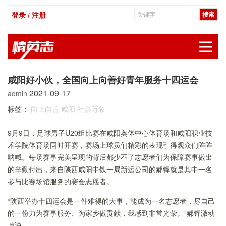
登录 / 注册
展
咸阳好小伙，全国向上向善好青年服务十四运会
2021-09-17
admin
标签：
向上向善
咸阳
社会万象
9月9日，足球男子U20组比赛在咸阳奥体中心体育场和咸阳职业技
术学院体育场同时开赛，赛场上球员们精彩的表现引得观众们阵阵
呐喊。每场赛事完美呈现的背后都少不了志愿者们为保障赛事做出
的辛勤付出，来自陕西咸阳中铁一局新运公司的郝铎就是其中一名
参与比赛场馆服务的赛会志愿者。
“陕西举办十四运会是一件难得的大事，能成为一名志愿者，尽自己
的一份力为赛事服务、为家乡做贡献，我感到非常光荣。”郝铎激动
地说。