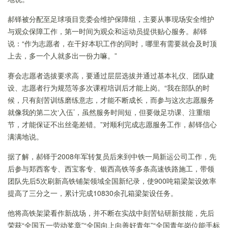
郝铎被分配至足球项目竞委会维护保障组，主要从事现场安全维护
与观众保障工作，第一时间为观众和运动员提供贴心服务。郝铎
说：“作为志愿者，在干好本职工作的同时，哪里有需要就会及时顶
上去，多一个人就多出一份力嘛。”
赛会志愿者选拔要求高，要通过层层选拔并通过基本礼仪、团队建
设、志愿者行为规范等多次课程培训后才能上岗。“我在部队的时
候，只有刻苦训练磨练意志，才能不断成长，而参与这次志愿服务
就像我的第二次‘入伍’，虽然服务时间短，但要做足功课、注重细
节，才能保证不出丝毫差错。”对顺利完成志愿服务工作，郝铎信心
满满地说。
据了解，郝铎于2008年军转复员后来到中铁一局新运公司工作，先
后参与郑西客专、西宝客专、银西高铁等多条高速铁路施工，带领
团队先后5次刷新高铁铺架领域全国新纪录，使900吨箱梁架设效率
提高了三分之一，累计完成10830余孔箱梁架设任务。
他将高铁架梁看作新战场，并不断在实战中刻苦钻研新技能，先后
荣获“全国五一劳动奖章”“全国向上向善好青年”“全国青年岗位能手标