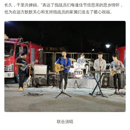
长久，千里共婵娟。”表达了指战员们每逢佳节倍思亲的思乡情怀，
也为在远方默默关心和支持指战员的家属们送去了暖心祝福。
联合演唱