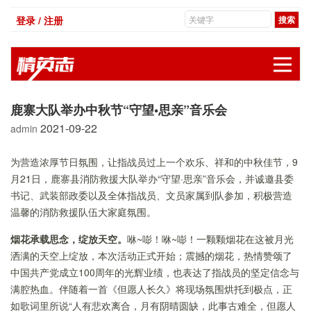
登录 / 注册
展
鹿寨大队举办中秋节“守望•思亲”音乐会
2021-09-22
admin
为营造浓厚节日氛围，让指战员过上一个欢乐、祥和的中秋佳节，9
月21日，鹿寨县消防救援大队举办“守望·思亲”音乐会，并诚邀县委
书记、武装部政委以及全体指战员、文员家属到队参加，积极营造
温馨的消防救援队伍大家庭氛围。
烟花承载思念，绽放天空。
咻~嘭！咻~嘭！一颗颗烟花在这被月光
洒满的天空上绽放，本次活动正式开始；震撼的烟花，热情赞颂了
中国共产党成立100周年的光辉业绩，也表达了指战员的坚定信念与
满腔热血。伴随着一首《但愿人长久》将现场氛围烘托到极点，正
如歌词里所说“人有悲欢离合，月有阴晴圆缺，此事古难全，但愿人