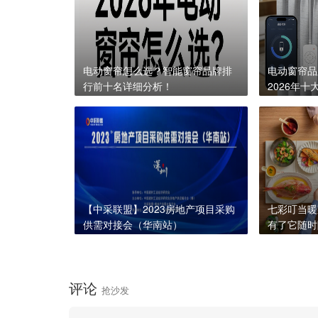
电动窗帘怎么选？智能窗帘品牌排
电动窗帘品
行前十名详细分析！
2026年
【中采联盟】2023房地产项目采购
七彩叮当暖
供需对接会（华南站）
有了它随时
评论
抢沙发