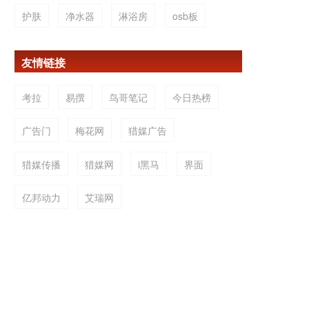
护肤
净水器
淋浴房
osb板
友情链接
考拉
易撰
鸟哥笔记
今日热榜
广告门
梅花网
猎媒广告
猎媒传播
猎媒网
i黑马
界面
亿邦动力
艾瑞网