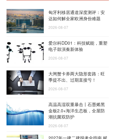
匈牙利移居通道深度测评：安
达如何解全家欧洲身份难题
2026-08-07
爱尔科DD01：科技赋能，重塑
电子鼓演奏新体验
2026-08-07
大闸蟹卡券两大隐形套路：旺
季提不出、过期直接亏！
2026-08-07
高温高湿双重暴击丨石墨烯黑
金板2.0+海洋生态板，全屋防
潮抗菌双防护
2026-08-07
2027年一建二建报考全指南 赋