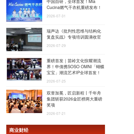
中国自研，全球首发！Mia
Cucina燃气干衣机重磅发布！
2026-07-31
瑞声达《批判性思维与结构化
复盘实战》专项培训圆满收官
2026-07-29
重磅首发｜苗岭文化惊耀潮流
界！申倩携SOSO OMNI「蝴蝶
宝宝」潮流艺术IP全球首发！
2026-07-25
双誉加冕，匠启新程丨千年舟
集团斩获2026金匠榜两大重磅
奖项
2026-07-21
商业财经