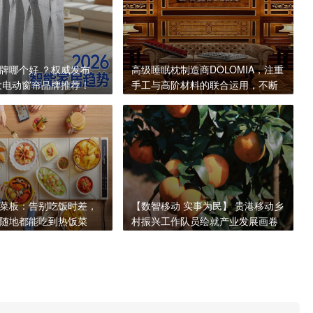
牌哪个好 ？权威发布
高级睡眠枕制造商DOLOMIA，注重
十大电动窗帘品牌推荐！
手工与高阶材料的联合运用，不断
提高睡眠质量
菜板：告别吃饭时差，
【数智移动 实事为民】 贵港移动乡
随地都能吃到热饭菜
村振兴工作队员绘就产业发展画卷