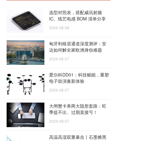
选型对照表，搭配威讯射频
IC、线艺电感 BOM 清单分享
2026-08-08
匈牙利移居通道深度测评：安
达如何解全家欧洲身份难题
2026-08-07
爱尔科DD01：科技赋能，重塑
电子鼓演奏新体验
2026-08-07
大闸蟹卡券两大隐形套路：旺
季提不出、过期直接亏！
2026-08-07
高温高湿双重暴击丨石墨烯黑