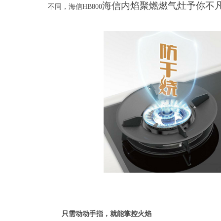
海信内焰聚燃燃气灶予你不
不同，海信
H
B800
只需动动手指，就能掌控火焰