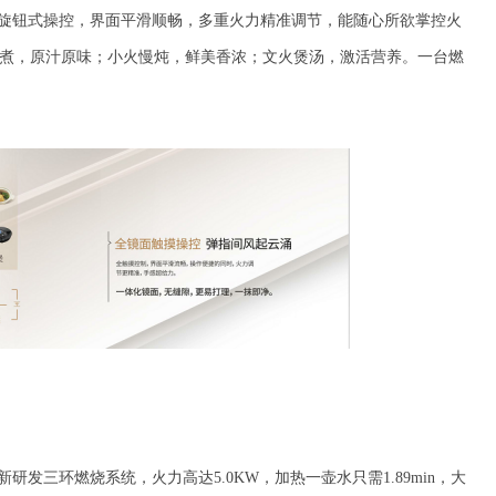
旋钮式操控，界面平滑顺畅，多重火力精准调节，能随心所欲掌控火
煮，原汁原味；小火慢炖，鲜美香浓；文火煲汤，激活营养。一台燃
新研发
三环燃烧系统
，
火力高达
5
.0KW
，加热一壶水只需
1
.89min
，大