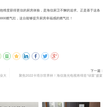
他维度获得更佳的厨房体验，是
海信厨卫
不懈的追求。正是基于这条
B800
燃气灶，这台能够提升厨房幸福感的燃气灶！
下一篇 :
业大
聚焦2022卡塔尔世界杯！海信激光电视将缔造“绿茵”盛宴