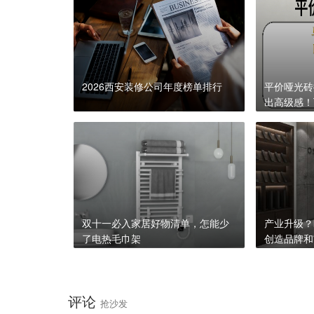
2026西安装修公司年度榜单排行
​平价哑光
出高级感！
牌
双十一必入家居好物清单，怎能少
产业升级？
了电热毛巾架
创造品牌和
评论
抢沙发