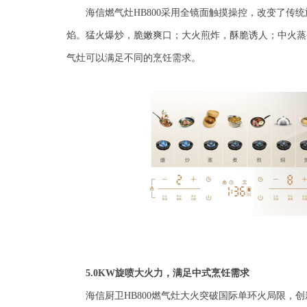
海信燃气灶
H
B800
采用全镜面触摸操控，改变了传统
焰。猛火爆炒，脆嫩爽口；大火煎炸，酥脆诱人；中火蒸
气灶可以满足不同的烹饪需求。
5
.0KW
旋喷大火力，满足中式烹饪需求
海信厨卫
HB80
0
燃气灶大火突破国际单环火局限，创