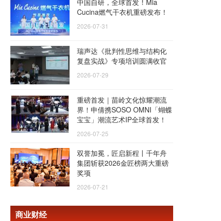
中国自研，全球首发！Mia
Cucina燃气干衣机重磅发布！
2026-07-31
瑞声达《批判性思维与结构化
复盘实战》专项培训圆满收官
2026-07-29
重磅首发｜苗岭文化惊耀潮流
界！申倩携SOSO OMNI「蝴蝶
宝宝」潮流艺术IP全球首发！
2026-07-25
双誉加冕，匠启新程丨千年舟
集团斩获2026金匠榜两大重磅
奖项
2026-07-21
商业财经