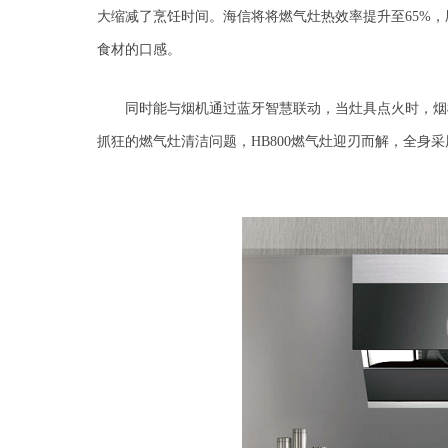
大缩减了烹饪时间。海信将
将燃气灶热效率提升至
65%
食材的口感。
同时能与烟机通过蓝牙智慧联动，当灶具点火时，烟
抓狂的燃气灶清洁问题，
H
B800
燃气灶迎刃而解，全身采