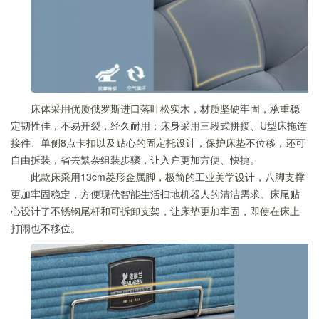
床体采用优质俄罗斯进口落叶松实木，材质坚硬牢固，承重稳
定韧性佳，不易开裂，经久耐用；床身采用三段式拼接、U型床拖连
接件、单侧8点卡扣以及贴心的固定托设计，保护床垫不位移，还可
自由拆装，省去繁杂组装步骤，让入户更加方便、快捷。
此款床采用13cm菱形金属脚，极简的工业美学设计，八脚支撑
更加牢固稳定，方便现代智能生活扫地机器人的清洁需求。床尾贴
心设计了不锈钢尾杆和可拆卸支架，让床垫更加牢固，即使在床上
打闹也不移位。