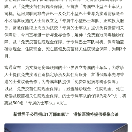
障」及「免费疫苗住院现金保障」至抗疫「专属中小型巴士车队」
司机。运房局联同非专营巴士及公共小型巴士业界为接送需移送至
小区隔离设施的人士所设立之「专属中小型巴士车队」正式投入服
务。富通保险继上周五为抗疫「专属的士车队」提供免费疫情相关
保障后，今日宣布进一步与业界合作，延伸「免费新冠病毒确诊保
障」及「免费疫苗住院现金保障」予专属巴士车队司机。保障涵盖
确诊现金、住院现金、死亡赔偿及疫苗相关住院现金保障，为期3个
月。
富通宣布，为支持运房局联同的士业界设立专属的士车队，为求诊
人士提供免费接送往返指定诊所及其住所服务，富通保险率先与香
港的士业议会合作，为专属车队提供「免费新冠病毒确诊保障」，
以及「免费疫苗住院现金保障」，涵盖确诊现金、住院现金、死亡
赔偿及疫苗相关住院现金保障。的士专属车队的保障为期3个月，将
惠及500名「专属的士车队」司机。
新世界子公司捐出
1
万部血氧计
港怡医院将提供视像会诊