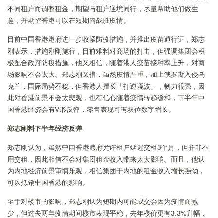
不同租户而调整租金，期望与租户逆境同行，尽量帮助他们做生
意，并期望香港可以在短期内战胜疫情。
目前中国香港港府进一步收紧防疫措施，并推出疫苗通行证，郑志
刚表示，措施刚刚施行，目前难料对商场的打击，但强调集团会积
极配合政府防疫措施，他又相信，随着港人疫苗接种率上升，对商
场影响不会太大。郑志刚又指，虽然疫情严重，加上俄罗斯入侵乌
克兰，国际局势不稳，但香港人擅长「打逆境波」，韧力很强，因
此对香港前景不会太悲观，也有信心随着疫情转趋缓和，下半年中
国香港经济会有V形反弹，零售表现可有双位数字增长。
郑志刚料下半年经济反弹
郑志刚认为，虽然中国香港港府允许租户延迟交租3个月，但并非不
用交租，因此相信不会对集团租金收入带来太大影响。而且，他认
为内地经济前景审慎乐观，相信集团于内地的租金收入增长强劲，
可以抵销中国香港的影响。
至于对楼市的影响，郑志刚认为短期内可能成交会因为疫情而减
少，但过去两年疫情期间楼市表现平稳，去年楼价更有3.3%升幅，