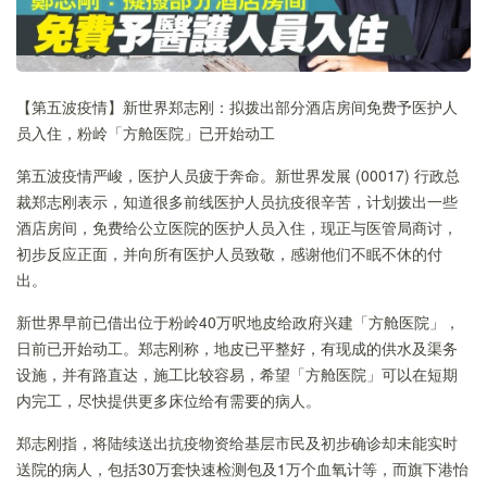
【第五波疫情】新世界郑志刚：拟拨出部分酒店房间免费予医护人
员入住，粉岭「方舱医院」已开始动工
第五波疫情严峻，医护人员疲于奔命。新世界发展 (00017) 行政总
裁郑志刚表示，知道很多前线医护人员抗疫很辛苦，计划拨出一些
酒店房间，免费给公立医院的医护人员入住，现正与医管局商讨，
初步反应正面，并向所有医护人员致敬，感谢他们不眠不休的付
出。
新世界早前已借出位于粉岭40万呎地皮给政府兴建「方舱医院」，
日前已开始动工。郑志刚称，地皮已平整好，有现成的供水及渠务
设施，并有路直达，施工比较容易，希望「方舱医院」可以在短期
内完工，尽快提供更多床位给有需要的病人。
郑志刚指，将陆续送出抗疫物资给基层市民及初步确诊却未能实时
送院的病人，包括30万套快速检测包及1万个血氧计等，而旗下港怡