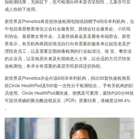
知检测结果，无病征下，也可检测出样本是否呈阳性，儿童亦可在
成人协助下使用。
新世界及Prenetics将首批快速检测包陆续捐赠予6间非牟利机构，当
中包括基督教香港信义会社会服务部、路德会社会服务处、小区组
织协会、基督教女青年会、儿童癌病基金及圣雅各布福群会。新世
界表示，有关机构将因应情况自行向有需要的服务单位如安老及护
理院舍员工，以及需要定期病毒检测的行业如清洁、保 安、餐饮业
的从业员，以至独居长者及长期病患人士等，以合适的方式尽快发
放检测包，务求令有需要的基层市民获得适切协助。
新世界及Prenetics亦会向该6间非牟利机构，捐出50套快速检测系
统Circle HealthPod及500套一次性分子检测组合， 予有关机构的职
员使用。Circle HealthPod属快速、便携及可重用，最快约20分钟就
可提供准确的聚合酶连锁反应（PCR）质量结果，准确度达98.4%
。