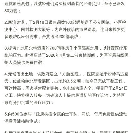
速抗原检测包，以减轻他们购买检测套装的经济负担，至今已派发
30万套；
2.寒流袭港，于2月18日紧急调拨100部暖炉送予公立医院、小区检
测中心、围封检测大厦等，为户外候诊的市民送暖。连日来搜罗更
多暖炉以应付需求，合共送出200部暖炉；
3.提供九龙贝尔特酒店的700间客房作小区隔离之用，以纾缓医疗系
统的压力。此酒店曾于2020年4月第二波疫情期间，为医管局前线医
护人员提供免费住宿；
4.无偿借出土地，供政府建立「方舱医院」。医院选址于粉岭马适路
旁，位处粉岭北新发展区，占地约3.5公顷，如今已完成平整工程，
可达性高，周边基建配套完善，水电煤供应齐全。项目已于2月24日
动工，快将投入服务，为确诊人士提供最适切的医疗诊治，为特区
政府分担沉重的医疗压力；
5.向500位参与「政府抗疫专属的士车队」司机，每周免费提供流动
深喉唾液核酸测试；
6.与中国香港再出发大联盟合作，向前线医护人员、清洁工及安老院