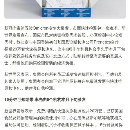
新冠病毒第五波Omicron疫情大爆发，市面快速检测包一盒难求。新
世界发展宣布，因应市民对病毒检测需求甚殷，小区检测中心轮候
需时，故决定与中国香港初创基因及诊断检测公司Prenetics合作，
捐赠20万套快速抗原检测包，当中6间非牟利机构会率先于本月下旬
推荐及甄选服务对象及安排发放方式，陆续转赠至有需要的基层人
士，纾缓他们购买检测套装的经济负担。
新世界又表示，集团会向所有员工派发快速抗原检测包，予他们及
其家人使用；集团亦会向旗下管理的屋苑每户免费派发两包快速抗
原检测包，供住客自我检测。
15
分钟可知结果
率先由
6
个机构本月下旬派发
新世界发展表示，免费捐赠的快速抗原检测包共20万套，已获美国
食品及药物管理局的紧急使用许可，亦在澳洲及新加坡等地获相关
当局认可使用。检测者以拭子棒收集鼻腔拭子样本，15分钟就可得