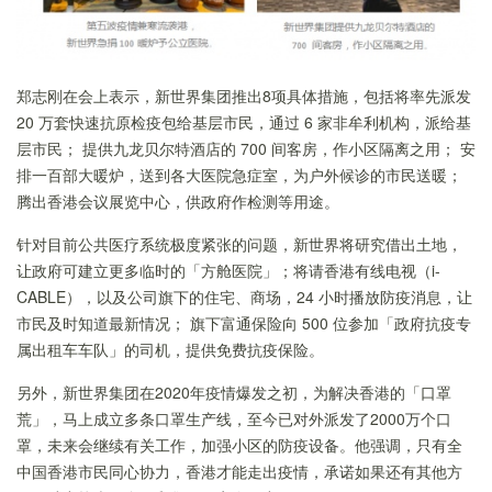
郑志刚在会上表示，新世界集团推出8项具体措施，包括将率先派发
20 万套快速抗原检疫包给基层市民，通过 6 家非牟利机构，派给基
层市民； 提供九龙贝尔特酒店的 700 间客房，作小区隔离之用； 安
排一百部大暖炉，送到各大医院急症室，为户外候诊的市民送暖；
腾出香港会议展览中心，供政府作检测等用途。
针对目前公共医疗系统极度紧张的问题，新世界将研究借出土地，
让政府可建立更多临时的「方舱医院」；将请香港有线电视（i-
CABLE），以及公司旗下的住宅、商场，24 小时播放防疫消息，让
市民及时知道最新情况； 旗下富通保险向 500 位参加「政府抗疫专
属出租车车队」的司机，提供免费抗疫保险。
另外，新世界集团在2020年疫情爆发之初，为解决香港的「口罩
荒」，马上成立多条口罩生产线，至今已对外派发了2000万个口
罩，未来会继续有关工作，加强小区的防疫设备。他强调，只有全
中国香港市民同心协力，香港才能走出疫情，承诺如果还有其他方