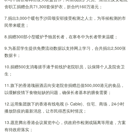
舍职工捐赠合共71,300套保护衣，折合约160万港元；
7.捐出3,000个暖包予沙田颂安邨接受检测之人士，为等候检测的市
民带来暖意；
8.捐赠300部小型暖炉予独居长者，在寒冬中为长者带来温暖；
9.为基层学生提供免费流动数据以支持网上学习，合共捐出2,500张
数据卡；
10.捐赠500支消毒搓手液予前线护老院职员，以保障个人及院舍卫
生；
11.旗下的香港瑰丽酒店向安老院舍捐赠总值500,000港元的食品，
以缓解疫情下食物短缺的问题，确保长者基本的膳食需要；
12.运用集团旗下的香港有线电视 (i- Cable)、住宅、商场，24小时
播放防疫的最新消息，让市民得悉实时情况；
13.愿意腾出香港会议展览中心，供政府作检测或隔离等用途，方案
有待政府落实；