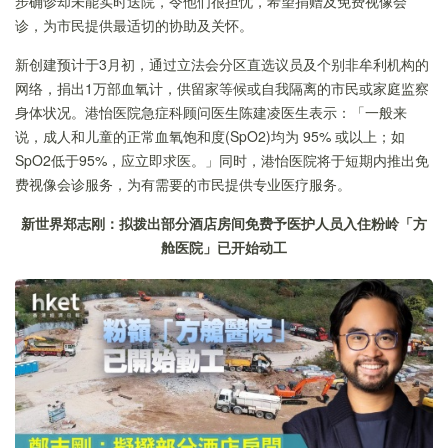
步确诊却未能实时送院，令他们很担忧，希望捐赠及免费视像会
诊，为市民提供最适切的协助及关怀。
新创建预计于3月初，通过立法会分区直选议员及个别非牟利机构的
网络，捐出1万部血氧计，供留家等候或自我隔离的市民或家庭监察
身体状况。港怡医院急症科顾问医生陈建凌医生表示：「一般来
说，成人和儿童的正常血氧饱和度(SpO2)均为 95% 或以上；如
SpO2低于95%，应立即求医。」同时，港怡医院将于短期内推出免
费视像会诊服务，为有需要的市民提供专业医疗服务。
新世界郑志刚
：
拟拨出部分酒店房间免费予医护人员入住
粉岭
「
方
舱医院
」
已开始动工