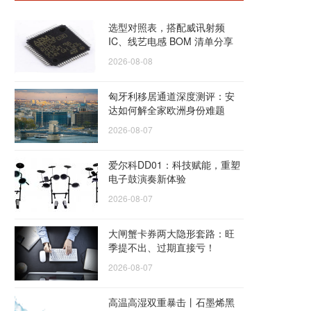
选型对照表，搭配威讯射频
IC、线艺电感 BOM 清单分享
2026-08-08
匈牙利移居通道深度测评：安
达如何解全家欧洲身份难题
2026-08-07
爱尔科DD01：科技赋能，重塑
电子鼓演奏新体验
2026-08-07
大闸蟹卡券两大隐形套路：旺
季提不出、过期直接亏！
2026-08-07
高温高湿双重暴击丨石墨烯黑