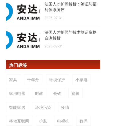
法国人才护照解析：签证与福
利体系测评
2026-07-31
法国人才护照与技术签证资格
自测解析
2026-07-31
热门标签
家具
千年舟
环境保护
小家电
家用电器
时政
瓷砖
建筑
智能家居
环境污染
疫情
移动互联网
护肤
电视机
数码