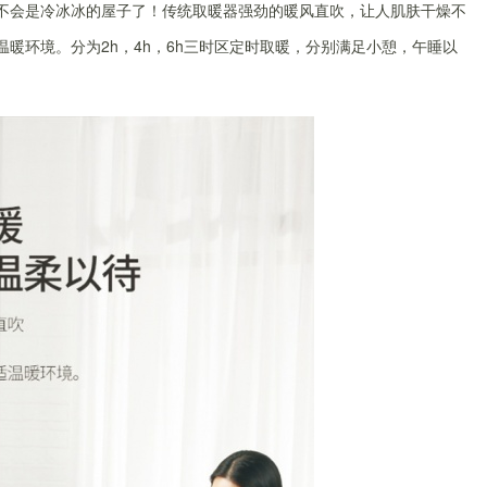
家不会是冷冰冰的屋子了！传统取暖器强劲的暖风直吹，让人肌肤干燥不
温暖环境。分为2h，4h，6h三时区定时取暖，分别满足小憩，午睡以