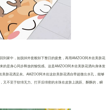
回到家中，如脱掉外套般卸下整日的疲惫，再用AMZOO阿木佐美肤花
来的是身心同步释放的愉悦感。这是AMZOO阿木佐美肤花洒向身体发
佐美肤花洒足矣。AMZOO阿木佐这款美肤花洒自带超微出水孔，能够
，又不至于软绵无力。打开后绵密的水珠在皮肤上跳跃、酥酥的，瞬