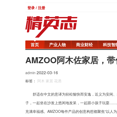
登录 / 注册
首页
产业人物
商业财经
科技智
AMZOO阿木佐家居，
2022-03-16
admin
标签：
阿木
家居
花洒
舒适在中文的意译为轻松愉快而安逸，近义为安闲、
子，一起坐在沙发上悠闲地发呆，一起跟小孩子玩耍……
充满幸福感。AMZOO每件产品的创意构想都聚焦“以人