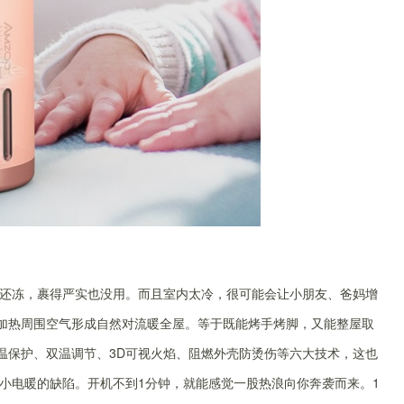
还冻，裹得严实也没用。而且室内太冷，很可能会让小朋友、爸妈增
能加热周围空气形成自然对流暖全屋。等于既能烤手烤脚，又能整屋取
高温保护、双温调节、3D可视火焰、阻燃外壳防烫伤等六大技术，这也
小电暖的缺陷。开机不到1分钟，就能感觉一股热浪向你奔袭而来。1