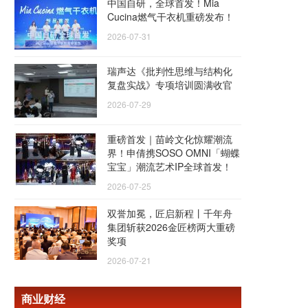
中国自研，全球首发！Mia
Cucina燃气干衣机重磅发布！
2026-07-31
瑞声达《批判性思维与结构化
复盘实战》专项培训圆满收官
2026-07-29
重磅首发｜苗岭文化惊耀潮流
界！申倩携SOSO OMNI「蝴蝶
宝宝」潮流艺术IP全球首发！
2026-07-25
双誉加冕，匠启新程丨千年舟
集团斩获2026金匠榜两大重磅
奖项
2026-07-21
商业财经