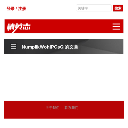
登录 / 注册
展
NumpIikWohlPGsQ 的文章
关于我们
联系我们
© 2018
精英志
版权所有
粤ICP备18071468号-3