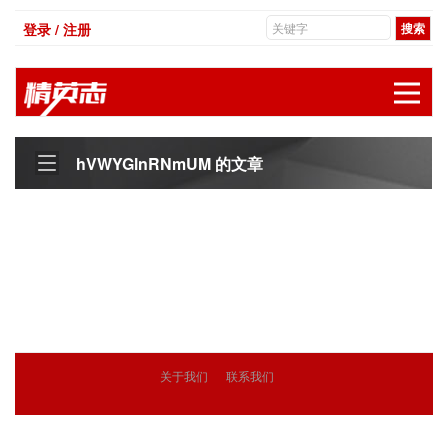
登录 / 注册
展
hVWYGlnRNmUM 的文章
关于我们
联系我们
© 2018
精英志
版权所有
粤ICP备18071468号-3