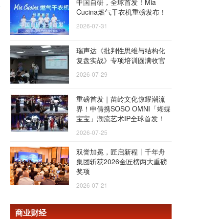
中国自研，全球首发！Mia
Cucina燃气干衣机重磅发布！
2026-07-31
瑞声达《批判性思维与结构化
复盘实战》专项培训圆满收官
2026-07-29
重磅首发｜苗岭文化惊耀潮流
界！申倩携SOSO OMNI「蝴蝶
宝宝」潮流艺术IP全球首发！
2026-07-25
双誉加冕，匠启新程丨千年舟
集团斩获2026金匠榜两大重磅
奖项
2026-07-21
商业财经