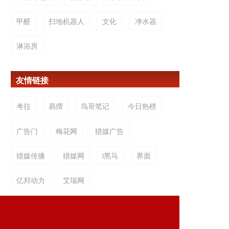
甲醛
扫地机器人
文化
净水器
淋浴房
友情链接
考拉
易撰
鸟哥笔记
今日热榜
广告门
梅花网
猎媒广告
猎媒传播
猎媒网
i黑马
界面
亿邦动力
艾瑞网