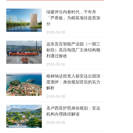
绿建评分内卷时代，千年舟
「芦香板」为精装项目提质加
分
2026-08-06
远东宜宾智能产业园（一期三
标段）高压电缆厂主体结构顺
利通过验收
2026-08-06
格林纳达投资入籍安达出国深
度测评：身份规划背后的实力
解析
2026-08-06
圣卢西亚护照身份规划：安达
机构办理路径解读
2026-08-06