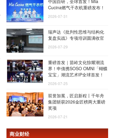
中国自研，全球首发！Mia
Cucina燃气干衣机重磅发布！
公
2026-07-31
瑞声达《批判性思维与结构化
复盘实战》专项培训圆满收官
2026-07-29
计
重磅首发｜苗岭文化惊耀潮流
界！申倩携SOSO OMNI「蝴蝶
宝宝」潮流艺术IP全球首发！
2026-07-25
双誉加冕，匠启新程丨千年舟
集团斩获2026金匠榜两大重磅
奖项
2026-07-21
商业财经