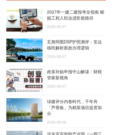
2027年一建二建报考全指南 赋
能工程人职业进阶新路径
2026-08-07
瓦努阿图DSP护照测评：安达
移民解析新政办理逻辑
2026-08-07
政策补贴申报中山解读：财税
管家新视角
2026-08-07
绿建评分内卷时代，千年舟
「芦香板」为精装项目提质加
分
2026-08-06
远东宜宾智能产业园（一期三