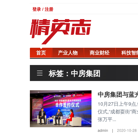
登录 / 注册
首页
产业人物
商业财经
科技智
标签：中房集团
中房集团与蓝
10月27日上午
仪式,“成都耍街
张万平...
admin
|
2020-10-28