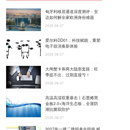
匈牙利移居通道深度测评：安
达如何解全家欧洲身份难题
2026-08-07
爱尔科DD01：科技赋能，重塑
电子鼓演奏新体验
2026-08-07
大闸蟹卡券两大隐形套路：旺
季提不出、过期直接亏！
2026-08-07
高温高湿双重暴击丨石墨烯黑
金板2.0+海洋生态板，全屋防
潮抗菌双防护
2026-08-07
2027年一建二建报考全指南 赋