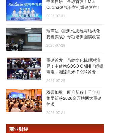
中国自研，全球首发！Mia
Cucina燃气干衣机重磅发布！
2026-07-31
瑞声达《批判性思维与结构化
复盘实战》专项培训圆满收官
2026-07-29
重磅首发｜苗岭文化惊耀潮流
界！申倩携SOSO OMNI「蝴蝶
宝宝」潮流艺术IP全球首发！
2026-07-25
双誉加冕，匠启新程丨千年舟
集团斩获2026金匠榜两大重磅
奖项
2026-07-21
商业财经