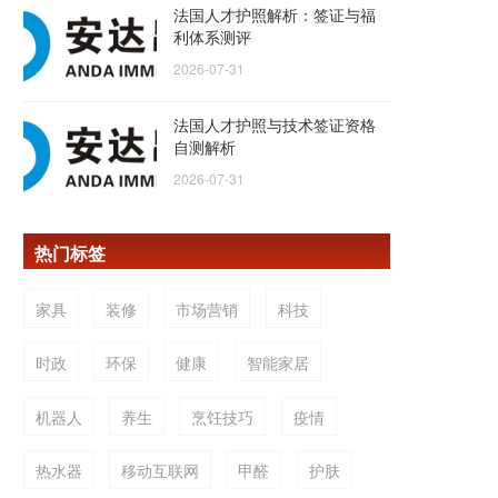
法国人才护照解析：签证与福
利体系测评
2026-07-31
法国人才护照与技术签证资格
自测解析
2026-07-31
热门标签
家具
装修
市场营销
科技
时政
环保
健康
智能家居
机器人
养生
烹饪技巧
疫情
热水器
移动互联网
甲醛
护肤