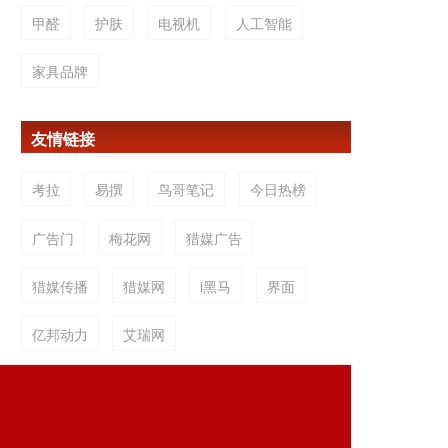
甲醛
护肤
电视机
人工智能
家具品牌
友情链接
考拉
易撰
鸟哥笔记
今日热榜
广告门
梅花网
猎媒广告
猎媒传播
猎媒网
i黑马
界面
亿邦动力
艾瑞网