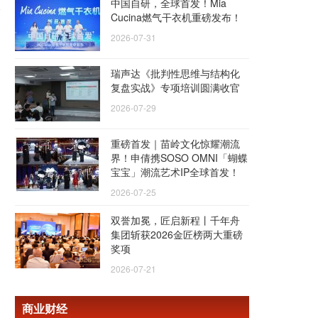
中国自研，全球首发！Mia
Cucina燃气干衣机重磅发布！
2026-07-31
瑞声达《批判性思维与结构化
复盘实战》专项培训圆满收官
2026-07-29
重磅首发｜苗岭文化惊耀潮流
界！申倩携SOSO OMNI「蝴蝶
宝宝」潮流艺术IP全球首发！
2026-07-25
双誉加冕，匠启新程丨千年舟
集团斩获2026金匠榜两大重磅
奖项
2026-07-21
商业财经