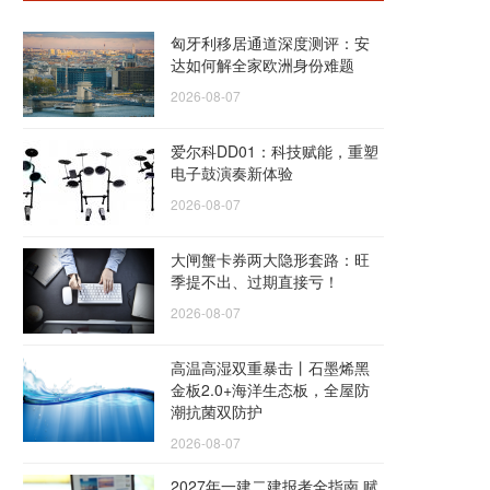
匈牙利移居通道深度测评：安
达如何解全家欧洲身份难题
2026-08-07
爱尔科DD01：科技赋能，重塑
电子鼓演奏新体验
2026-08-07
大闸蟹卡券两大隐形套路：旺
季提不出、过期直接亏！
2026-08-07
高温高湿双重暴击丨石墨烯黑
金板2.0+海洋生态板，全屋防
潮抗菌双防护
2026-08-07
2027年一建二建报考全指南 赋