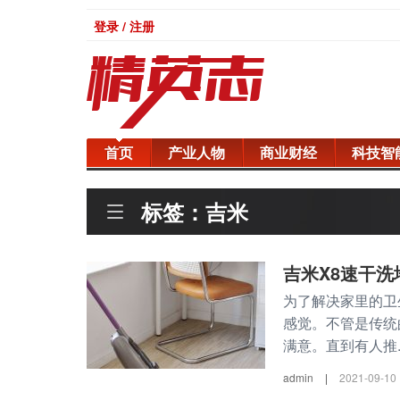
登录 / 注册
首页
产业人物
商业财经
科技智
标签：吉米
吉米X8速干
为了解决家里的卫
感觉。不管是传统
满意。直到有人推..
admin
|
2021-09-10