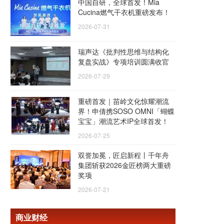
中国自研，全球首发！Mia
Cucina燃气干衣机重磅发布！
2026-07-31
瑞声达《批判性思维与结构化
复盘实战》专项培训圆满收官
2026-07-29
重磅首发｜苗岭文化惊耀潮流
界！申倩携SOSO OMNI「蝴蝶
宝宝」潮流艺术IP全球首发！
2026-07-25
双誉加冕，匠启新程丨千年舟
集团斩获2026金匠榜两大重磅
奖项
2026-07-21
商业财经