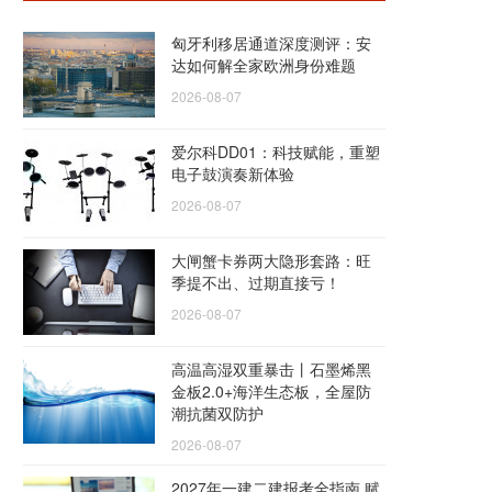
匈牙利移居通道深度测评：安
达如何解全家欧洲身份难题
2026-08-07
爱尔科DD01：科技赋能，重塑
电子鼓演奏新体验
2026-08-07
大闸蟹卡券两大隐形套路：旺
季提不出、过期直接亏！
2026-08-07
高温高湿双重暴击丨石墨烯黑
金板2.0+海洋生态板，全屋防
潮抗菌双防护
2026-08-07
2027年一建二建报考全指南 赋