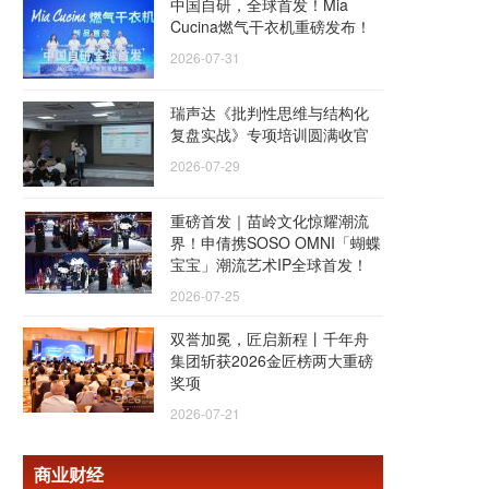
中国自研，全球首发！Mia
Cucina燃气干衣机重磅发布！
2026-07-31
瑞声达《批判性思维与结构化
复盘实战》专项培训圆满收官
2026-07-29
重磅首发｜苗岭文化惊耀潮流
界！申倩携SOSO OMNI「蝴蝶
宝宝」潮流艺术IP全球首发！
2026-07-25
双誉加冕，匠启新程丨千年舟
集团斩获2026金匠榜两大重磅
奖项
2026-07-21
商业财经