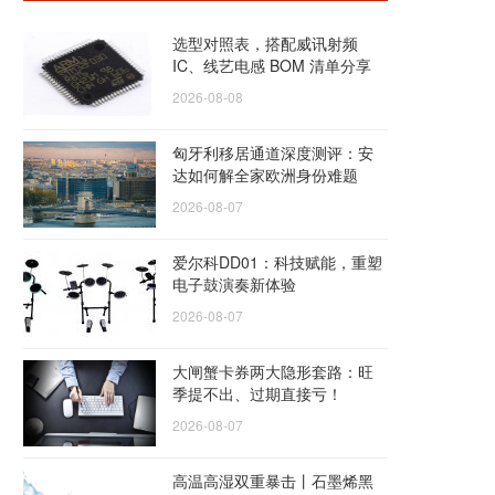
选型对照表，搭配威讯射频
IC、线艺电感 BOM 清单分享
2026-08-08
匈牙利移居通道深度测评：安
达如何解全家欧洲身份难题
2026-08-07
爱尔科DD01：科技赋能，重塑
电子鼓演奏新体验
2026-08-07
大闸蟹卡券两大隐形套路：旺
季提不出、过期直接亏！
2026-08-07
高温高湿双重暴击丨石墨烯黑