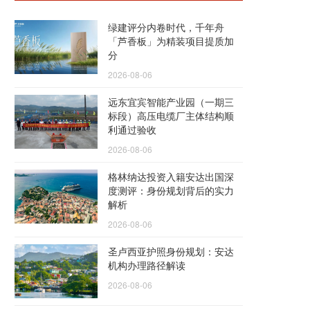
绿建评分内卷时代，千年舟
「芦香板」为精装项目提质加
分
2026-08-06
远东宜宾智能产业园（一期三
标段）高压电缆厂主体结构顺
利通过验收
2026-08-06
格林纳达投资入籍安达出国深
度测评：身份规划背后的实力
解析
2026-08-06
圣卢西亚护照身份规划：安达
机构办理路径解读
2026-08-06