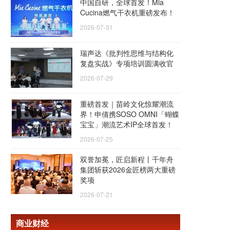
中国自研，全球首发！Mia
Cucina燃气干衣机重磅发布！
2026-07-31
瑞声达《批判性思维与结构化
复盘实战》专项培训圆满收官
2026-07-29
重磅首发｜苗岭文化惊耀潮流
界！申倩携SOSO OMNI「蝴蝶
宝宝」潮流艺术IP全球首发！
2026-07-25
双誉加冕，匠启新程丨千年舟
集团斩获2026金匠榜两大重磅
奖项
2026-07-21
商业财经