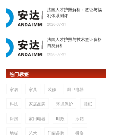
法国人才护照解析：签证与福
利体系测评
2026-07-31
法国人才护照与技术签证资格
自测解析
2026-07-31
热门标签
家居
家具
装修
厨卫电器
科技
家居品牌
环境保护
睡眠
厨房
家用电器
时政
冰箱
地板
艺术
门窗品牌
投资