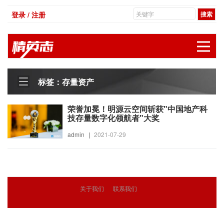
登录 / 注册
展
标签：存量资产
荣誉加冕！明源云空间斩获"中国地产科
技存量数字化领航者"大奖
admin
|
2021-07-29
关于我们
联系我们
© 2018
精英志
版权所有
粤ICP备18071468号-3