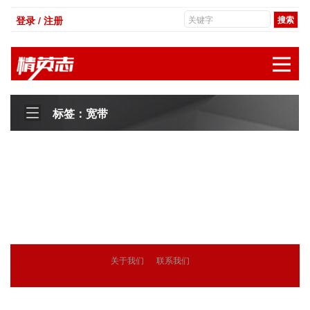
登录 / 注册
展
标签：宽带
关于我们
联系我们
© 2018
精英志
版权所有
粤ICP备18071468号-3