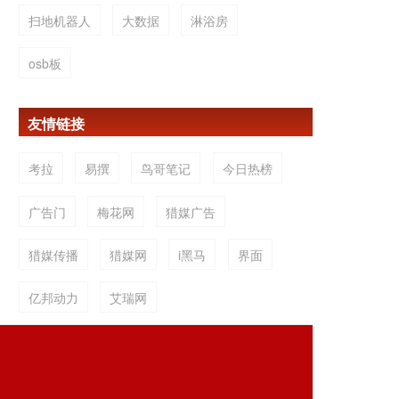
扫地机器人
大数据
淋浴房
osb板
友情链接
考拉
易撰
鸟哥笔记
今日热榜
广告门
梅花网
猎媒广告
猎媒传播
猎媒网
i黑马
界面
亿邦动力
艾瑞网