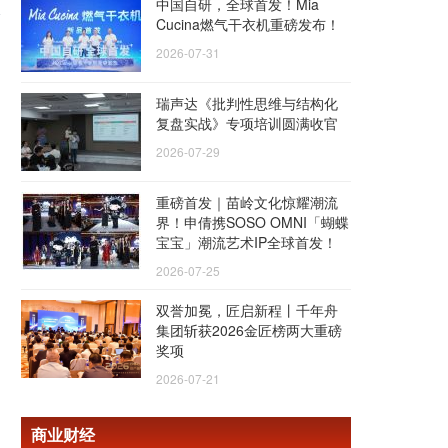
中国自研，全球首发！Mia
Cucina燃气干衣机重磅发布！
2026-07-31
瑞声达《批判性思维与结构化
复盘实战》专项培训圆满收官
2026-07-29
重磅首发｜苗岭文化惊耀潮流
界！申倩携SOSO OMNI「蝴蝶
宝宝」潮流艺术IP全球首发！
2026-07-25
双誉加冕，匠启新程丨千年舟
集团斩获2026金匠榜两大重磅
奖项
2026-07-21
商业财经