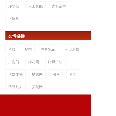
净水器
人工智能
家具品牌
正能量
友情链接
考拉
易撰
鸟哥笔记
今日热榜
广告门
梅花网
猎媒广告
猎媒传播
猎媒网
i黑马
界面
亿邦动力
艾瑞网