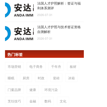
法国人才护照解析：签证与福
利体系测评
2026-07-31
法国人才护照与技术签证资格
自测解析
2026-07-31
热门标签
市场营销
电子商务
千年舟
板材
睡眠
厨房
时政
瓷砖
冰箱
门窗品牌
健康
环境污染
烹饪技巧
金融
数码
文化