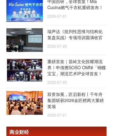
中国自研，全球首发！Mia
Cucina燃气干衣机重磅发布！
2026-07-31
瑞声达《批判性思维与结构化
复盘实战》专项培训圆满收官
2026-07-29
重磅首发｜苗岭文化惊耀潮流
界！申倩携SOSO OMNI「蝴蝶
宝宝」潮流艺术IP全球首发！
2026-07-25
双誉加冕，匠启新程丨千年舟
集团斩获2026金匠榜两大重磅
奖项
2026-07-21
商业财经