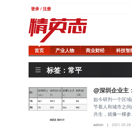
登录 / 注册
首页
产业人物
商业财经
科技智
标签：常平
@深圳企业主
如今研判一个区域
节着人和城市之间
共生，就像一棵参..
admin
|
2021-05-28