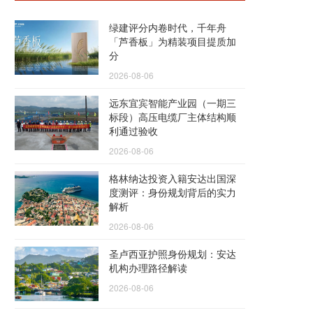
绿建评分内卷时代，千年舟
「芦香板」为精装项目提质加
分
2026-08-06
远东宜宾智能产业园（一期三
标段）高压电缆厂主体结构顺
利通过验收
2026-08-06
格林纳达投资入籍安达出国深
度测评：身份规划背后的实力
解析
2026-08-06
圣卢西亚护照身份规划：安达
机构办理路径解读
2026-08-06