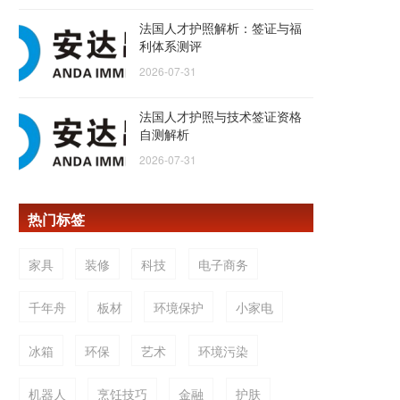
法国人才护照解析：签证与福
利体系测评
2026-07-31
法国人才护照与技术签证资格
自测解析
2026-07-31
热门标签
家具
装修
科技
电子商务
千年舟
板材
环境保护
小家电
冰箱
环保
艺术
环境污染
机器人
烹饪技巧
金融
护肤