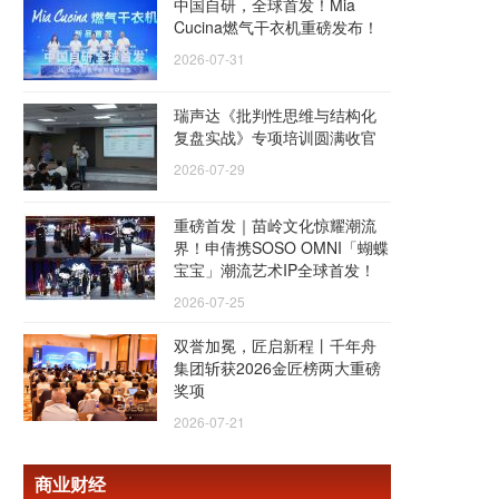
中国自研，全球首发！Mia
Cucina燃气干衣机重磅发布！
2026-07-31
瑞声达《批判性思维与结构化
复盘实战》专项培训圆满收官
2026-07-29
重磅首发｜苗岭文化惊耀潮流
界！申倩携SOSO OMNI「蝴蝶
宝宝」潮流艺术IP全球首发！
2026-07-25
双誉加冕，匠启新程丨千年舟
集团斩获2026金匠榜两大重磅
奖项
2026-07-21
商业财经