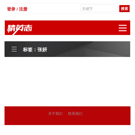
登录 / 注册
展
标签：张妍
关于我们
联系我们
© 2018
精英志
版权所有
粤ICP备18071468号-3