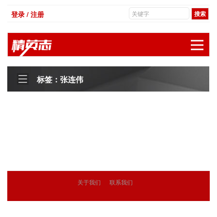
登录 / 注册
展
标签：张连伟
关于我们
联系我们
© 2018
精英志
版权所有
粤ICP备18071468号-3