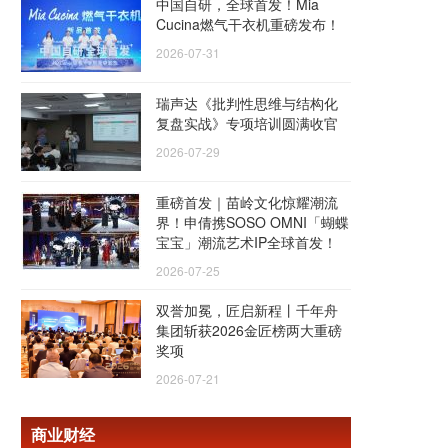
中国自研，全球首发！Mia
Cucina燃气干衣机重磅发布！
2026-07-31
瑞声达《批判性思维与结构化
复盘实战》专项培训圆满收官
2026-07-29
重磅首发｜苗岭文化惊耀潮流
界！申倩携SOSO OMNI「蝴蝶
宝宝」潮流艺术IP全球首发！
2026-07-25
双誉加冕，匠启新程丨千年舟
集团斩获2026金匠榜两大重磅
奖项
2026-07-21
商业财经