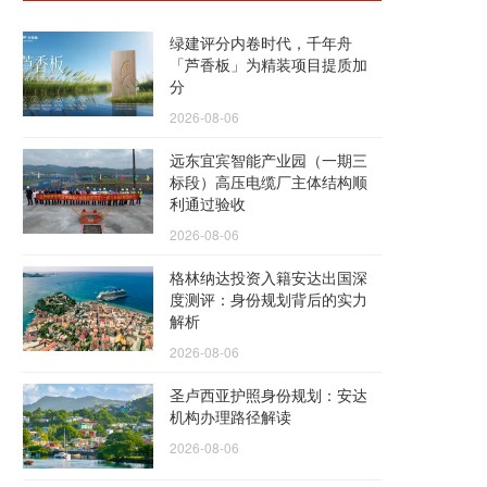
绿建评分内卷时代，千年舟
「芦香板」为精装项目提质加
分
2026-08-06
远东宜宾智能产业园（一期三
标段）高压电缆厂主体结构顺
利通过验收
2026-08-06
格林纳达投资入籍安达出国深
度测评：身份规划背后的实力
解析
2026-08-06
圣卢西亚护照身份规划：安达
机构办理路径解读
2026-08-06