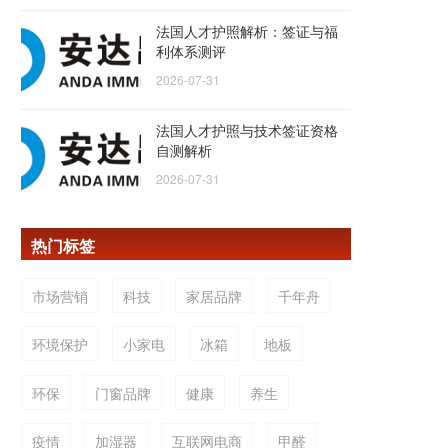
法国人才护照解析：签证与福
利体系测评
2026-07-31
法国人才护照与技术签证资格
自测解析
2026-07-31
热门标签
市场营销
科技
家居品牌
千年舟
环境保护
小家电
冰箱
地板
环保
门窗品牌
健康
养生
疫情
加湿器
互联网电商
甲醛